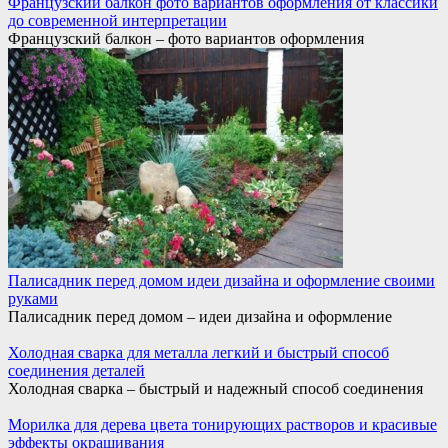
Французский балкон фото вариантов оформления от классики
до современной интерпретации
Французский балкон – фото вариантов оформления
Палисадник перед домом идеи дизайна и оформление своими
руками
Палисадник перед домом – идеи дизайна и оформление
Холодная сварка для металла легкий и быстрый способ
соединения деталей
Холодная сварка – быстрый и надежный способ соединения
Морилка для дерева цвета тонирующих растворов и красивые
эффекты окрашивания