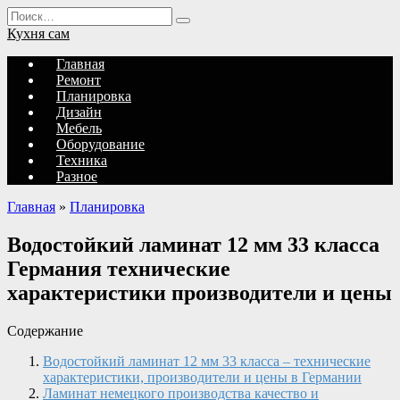
Перейти
Search
к
for:
Кухня сам
содержанию
Главная
Ремонт
Планировка
Дизайн
Мебель
Оборудование
Техника
Разное
Главная
»
Планировка
Водостойкий ламинат 12 мм 33 класса
Германия технические
характеристики производители и цены
Содержание
Водостойкий ламинат 12 мм 33 класса – технические
характеристики, производители и цены в Германии
Ламинат немецкого производства качество и