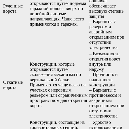
обшивка
открываются путем подъема
Рулонные
обеспечивает
гаражной полосы вверх по
ворота
высокую степень
линейной системе
защиты
направляющих. Чаще всего
– Варианты с
применяются в гаражах.
реверсом и
аварийным
открыванием при
отсутствии
электричества
– Возможность
открытия ворот
Конструкции, которые
внутрь или
открываются путем
наружу
скольжения механизма по
– Прочность и
вертикальной балке.
надежность
Откатные
Применяются чаще всего на
конструкции
ворота
участках с неровным
– Варианты с
рельефом или ограниченным
противовесом и
пространством для открытия
аварийным
ворот.
открыванием при
отсутствии
электричества
Конструкции, состоящие из
– Удобство
горизонтальных секций,
использования и