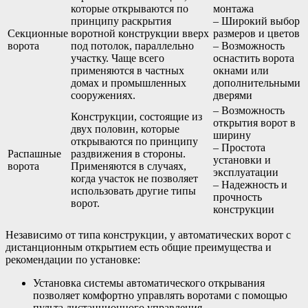
которые открываются по
монтажа
принципу раскрытия
– Широкий выбор
Секционные
воротной конструкции вверх
размеров и цветов
ворота
под потолок, параллельно
– Возможность
участку. Чаще всего
оснастить ворота
применяются в частных
окнами или
домах и промышленных
дополнительными
сооружениях.
дверями
– Возможность
Конструкции, состоящие из
открытия ворот в
двух половин, которые
ширину
открываются по принципу
– Простота
Распашные
раздвижения в стороны.
установки и
ворота
Применяются в случаях,
эксплуатации
когда участок не позволяет
– Надежность и
использовать другие типы
прочность
ворот.
конструкции
Независимо от типа конструкции, у автоматических ворот с
дистанционным открытием есть общие преимущества и
рекомендации по установке:
Установка системы автоматического открывания
позволяет комфортно управлять воротами с помощью
пульта дистанционного управления.