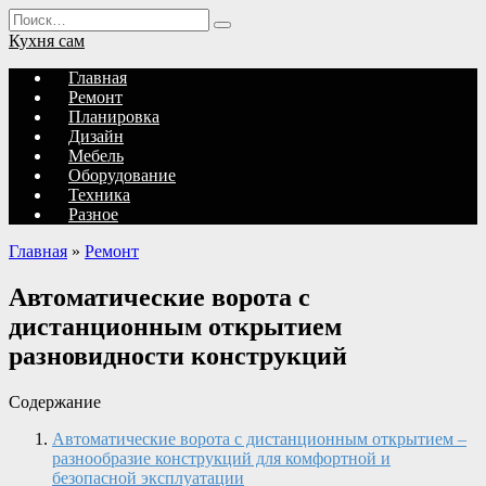
Перейти
Search
к
for:
Кухня сам
содержанию
Главная
Ремонт
Планировка
Дизайн
Мебель
Оборудование
Техника
Разное
Главная
»
Ремонт
Автоматические ворота с
дистанционным открытием
разновидности конструкций
Содержание
Автоматические ворота с дистанционным открытием –
разнообразие конструкций для комфортной и
безопасной эксплуатации