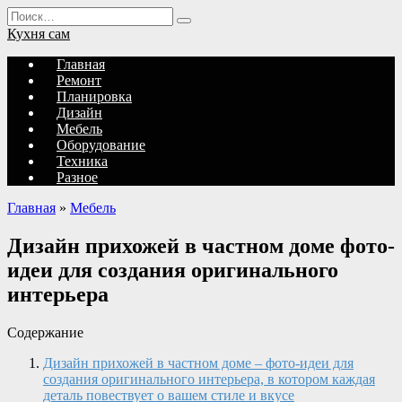
Перейти
Search
к
for:
Кухня сам
содержанию
Главная
Ремонт
Планировка
Дизайн
Мебель
Оборудование
Техника
Разное
Главная
»
Мебель
Дизайн прихожей в частном доме фото-
идеи для создания оригинального
интерьера
Содержание
Дизайн прихожей в частном доме – фото-идеи для
создания оригинального интерьера, в котором каждая
деталь повествует о вашем стиле и вкусе