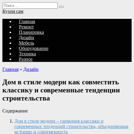
Перейти
Search
к
for:
Кухня сам
содержанию
Главная
Ремонт
Планировка
Дизайн
Мебель
Оборудование
Техника
Разное
Главная
»
Дизайн
Дом в стиле модерн как совместить
классику и современные тенденции
строительства
Содержание
Дом в стиле модерн – гармония классики и
современных тенденций строительства, объединяющая
историю и современность