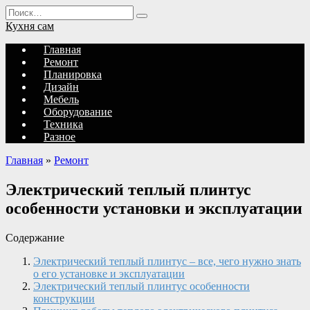
Перейти
Search
к
for:
Кухня сам
содержанию
Главная
Ремонт
Планировка
Дизайн
Мебель
Оборудование
Техника
Разное
Главная
»
Ремонт
Электрический теплый плинтус
особенности установки и эксплуатации
Содержание
Электрический теплый плинтус – все, чего нужно знать
о его установке и эксплуатации
Электрический теплый плинтус особенности
конструкции