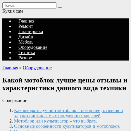
Перейти
Search
к
for:
Кухня сам
содержанию
Главная
Ремонт
Планировка
Дизайн
Мебель
Оборудование
Техника
Разное
Главная
»
Оборудование
Какой мотоблок лучше цены отзывы и
характеристики данного вида техники
Содержание
Как выбрать лучший мотоблок – обзор цен, отзывов и
характеристик самых популярных моделей
Мотоблок или культиватор – что выбрать
Основные особенности культиваторов и мотоблоков