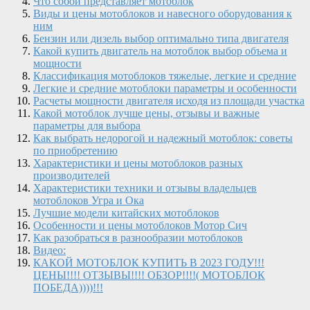
Что собой представляет мотоблок
Виды и цены мотоблоков и навесного оборудования к
ним
Бензин или дизель выбор оптимально типа двигателя
Какой купить двигатель на мотоблок выбор объема и
мощности
Классификация мотоблоков тяжелые, легкие и средние
Легкие и средние мотоблоки параметры и особенности
Расчеты мощности двигателя исходя из площади участка
Какой мотоблок лучше цены, отзывы и важные
параметры для выбора
Как выбрать недорогой и надежный мотоблок: советы
по приобретению
Характеристики и цены мотоблоков разных
производителей
Характеристики техники и отзывы владельцев
мотоблоков Угра и Ока
Лучшие модели китайских мотоблоков
Особенности и цены мотоблоков Мотор Сич
Как разобраться в разнообразии мотоблоков
Видео:
КАКОЙ МОТОБЛОК КУПИТЬ В 2023 ГОДУ!!!
ЦЕНЫ!!!! ОТЗЫВЫ!!!! ОБЗОР!!!!( МОТОБЛОК
ПОБЕДА))))!!!