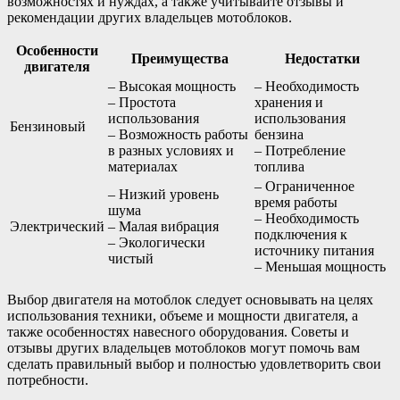
возможностях и нуждах, а также учитывайте отзывы и
рекомендации других владельцев мотоблоков.
Особенности
Преимущества
Недостатки
двигателя
– Высокая мощность
– Необходимость
– Простота
хранения и
использования
использования
Бензиновый
– Возможность работы
бензина
в разных условиях и
– Потребление
материалах
топлива
– Ограниченное
– Низкий уровень
время работы
шума
– Необходимость
Электрический
– Малая вибрация
подключения к
– Экологически
источнику питания
чистый
– Меньшая мощность
Выбор двигателя на мотоблок следует основывать на целях
использования техники, объеме и мощности двигателя, а
также особенностях навесного оборудования. Советы и
отзывы других владельцев мотоблоков могут помочь вам
сделать правильный выбор и полностью удовлетворить свои
потребности.