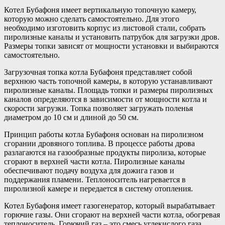
Котел Бубафоня имеет вертикальную топочную камеру,
которую можно сделать самостоятельно. Для этого
необходимо изготовить корпус из листовой стали, собрать
пиролизные каналы и установить патрубок для загрузки дров.
Размеры топки зависят от мощности установки и выбираются
самостоятельно.
Загрузочная топка котла Бубафоня представляет собой
верхнюю часть топочной камеры, в которую устанавливают
пиролизные каналы. Площадь топки и размеры пиролизных
каналов определяются в зависимости от мощности котла и
скорости загрузки. Топка позволяет загружать поленья
диаметром до 10 см и длиной до 50 см.
Принцип работы котла Бубафоня основан на пиролизном
сгорании дровяного топлива. В процессе работы дрова
разлагаются на газообразные продукты пиролиза, которые
сгорают в верхней части котла. Пиролизные каналы
обеспечивают подачу воздуха для дожига газов и
поддержания пламени. Теплоноситель нагревается в
пиролизной камере и передается в систему отопления.
Котел Бубафоня имеет газогенератор, который вырабатывает
горючие газы. Они сгорают на верхней части котла, обогревая
теплоноситель. Горючий газ – это смесь углекислого газа,