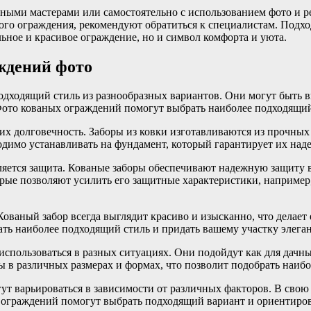
ыми мастерами или самостоятельно с использованием фото и ре
ного ограждения, рекомендуют обратиться к специалистам. Под
льное и красивое ограждение, но и символ комфорта и уюта.
ждений фото
одходящий стиль из разнообразных вариантов. Они могут быть 
 Фото кованых ограждений помогут выбрать наиболее подходящи
х долговечность. Заборы из ковки изготавливаются из прочных 
одимо устанавливать на фундамент, который гарантирует их над
тся защита. Кованые заборы обеспечивают надежную защиту ваш
орые позволяют усилить его защитные характеристики, наприме
ваный забор всегда выглядит красиво и изысканно, что делает 
ть наиболее подходящий стиль и придать вашему участку элега
спользоваться в разных ситуациях. Они подойдут как для дачны
 в различных размерах и формах, что позволит подобрать наиб
ут варьироваться в зависимости от различных факторов. В свою
 ограждений помогут выбрать подходящий вариант и ориентиров