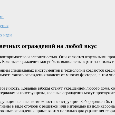
ии
дения
ых идей
вечных ограждений на любой вкус
повторимостью и элегантностью. Они являются отдельными про
. Кованые ограждения могут быть выполнены в разных стилях и 
нением специальных инструментов и технологий создаются крас
ость такого ограждения зависит от многих факторов, в том чис
овечность. Кованые заборы станут украшением любого дома, со
ериалам и конструкциям, кованые ограждения могут прослужить 
 функциональные возможности конструкции. Забор должен быть
нены в виде столбов с решеткой или изгородью из поликарбона
Кованые ограждения применяются не только для украшения терри