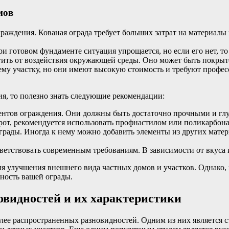
мов
граждения. Кованая ограда требует больших затрат на материалы
и готовом фундаменте ситуация упрощается, но если его нет, т
тить от воздействия окружающей среды. Оно может быть покры
у участку, но они имеют высокую стоимость и требуют професс
я, то полезно знать следующие рекомендации:
ентов ограждения. Они должны быть достаточно прочными и глу
рот, рекомендуется использовать профнастилом или поликарбона
ограды. Иногда к нему можно добавить элементы из других мате
етствовать современным требованиям. В зависимости от вкуса 
я улучшения внешнего вида частных домов и участков. Однако, 
ность вашей ограды.
овидностей и их характеристики
лее распространенных разновидностей. Одним из них является 