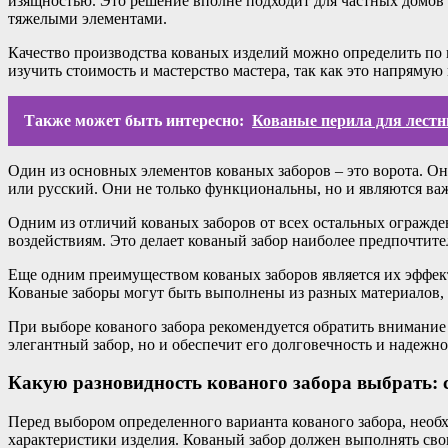
изящностью. Это решение вполне подходит для частных домов
тяжелыми элементами.
Качество производства кованых изделий можно определить по и
изучить стоимость и мастерство мастера, так как это напрямую 
Также может быть интересно:
Кованые перила для лестн
Один из основных элементов кованых заборов – это ворота. О
или русский. Они не только функциональны, но и являются ва
Одним из отличий кованых заборов от всех остальных огражде
воздействиям. Это делает кованый забор наиболее предпочтите
Еще одним преимуществом кованых заборов является их эффек
Кованые заборы могут быть выполнены из разных материалов, 
При выборе кованого забора рекомендуется обратить внимание 
элегантный забор, но и обеспечит его долговечность и надежно
Какую разновидность кованого забора выбрать: 
Перед выбором определенного варианта кованого забора, необ
характеристики изделия. Кованый забор должен выполнять сво