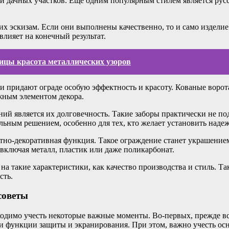
 и дачных участков. Еще одним популярным стилем является ру
х эскизам. Если они выполнены качественно, то и само изделие
влияет на конечный результат.
ицы красота металлических узоров
ни придают ограде особую эффектность и красоту. Кованые ворот
жным элементом декора.
ний является их долговечность. Такие заборы практически не 
льным решением, особенно для тех, кто желает установить наде
тно-декоративная функция. Такое ограждение станет украшение
включая металл, пластик или даже поликарбонат.
на такие характеристики, как качество производства и стиль. Т
сть.
советы
ходимо учесть некоторые важные моменты. Во-первых, прежде вс
и функции защиты и экранирования. При этом, важно учесть осн