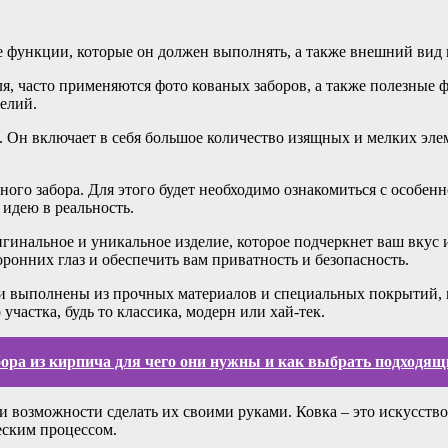
 функции, которые он должен выполнять, а также внешний вид и
иля, часто применяются фото кованых заборов, а также полезные 
елий.
. Он включает в себя большое количество изящных и мелких эл
ного забора. Для этого будет необходимо ознакомиться с особен
 идею в реальность.
гинальное и уникальное изделие, которое подчеркнет ваш вкус и
ронних глаз и обеспечить вам приватность и безопасность.
ни выполнены из прочных материалов и специальных покрытий, 
частка, будь то классика, модерн или хай-тек.
бора из кирпича для чего они нужны и как выбрать подходящ
 возможности сделать их своими руками. Ковка – это искусство,
еским процессом.