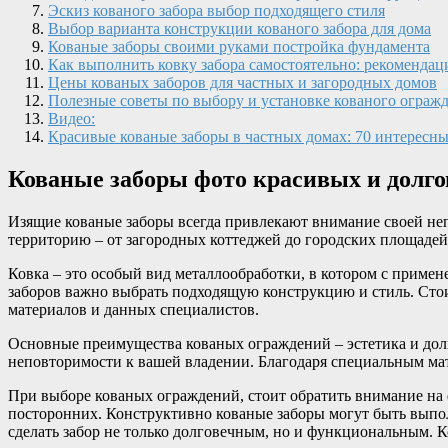
Эскиз кованого забора выбор подходящего стиля
Выбор варианта конструкции кованого забора для дома
Кованые заборы своими руками постройка фундамента
Как выполнить ковку забора самостоятельно: рекомендац
Цены кованых заборов для частных и загородных домов
Полезные советы по выбору и установке кованого ограж
Видео:
Красивые кованые заборы в частных домах: 70 интересн
Кованые заборы фото красивых и долго
Изящие кованые заборы всегда привлекают внимание своей не
территорию – от загородных коттеджей до городских площадей
Ковка – это особый вид металлообработки, в котором с приме
заборов важно выбрать подходящую конструкцию и стиль. Стоим
материалов и данных специалистов.
Основные преимущества кованых ограждений – эстетика и долг
неповторимости к вашей владении. Благодаря специальным мат
При выборе кованых ограждений, стоит обратить внимание на
посторонних. Конструктивно кованые заборы могут быть выпол
сделать забор не только долговечным, но и функциональным. 