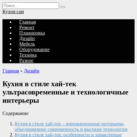
Перейти
Search
к
for:
Кухня сам
содержанию
Главная
Ремонт
Планировка
Дизайн
Мебель
Оборудование
Техника
Разное
Главная
»
Дизайн
Кухня в стиле хай-тек
ультрасовременные и технологичные
интерьеры
Содержание
Кухня в стиле хай-тек – инновационные интерьеры,
объединяющие современность и высокие технологии
Кухня в стиле хай-тек: особенности и характерные