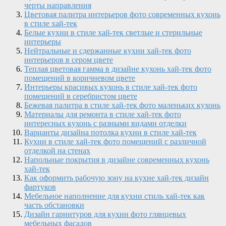
черты направления
Цветовая палитра интерьеров фото современных кухонь
в стиле хай-тек
Белые кухни в стиле хай-тек светлые и стерильные
интерьеры
Нейтральные и сдержанные кухни хай-тек фото
интерьеров в сером цвете
Теплая цветовая гамма в дизайне кухонь хай-тек фото
помещений в коричневом цвете
Интерьеры красивых кухонь в стиле хай-тек фото
помещений в серебристом цвете
Бежевая палитра в стиле хай-тек фото маленьких кухонь
Материалы для ремонта в стиле хай-тек фото
интересных кухонь с разными видами отделки
Варианты дизайна потолка кухни в стиле хай-тек
Кухни в стиле хай-тек фото помещений с различной
отделкой на стенах
Напольные покрытия в дизайне современных кухонь
хай-тек
Как оформить рабочую зону на кухне хай-тек дизайн
фартуков
Мебельное наполнение для кухни стиль хай-тек как
часть обстановки
Дизайн гарнитуров для кухни фото глянцевых
мебельных фасадов