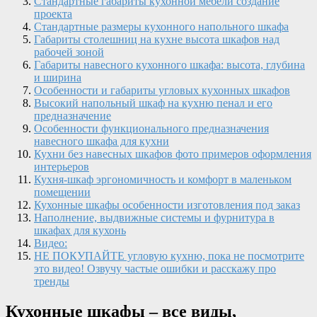
Стандартные габариты кухонной мебели создание
проекта
Стандартные размеры кухонного напольного шкафа
Габариты столешниц на кухне высота шкафов над
рабочей зоной
Габариты навесного кухонного шкафа: высота, глубина
и ширина
Особенности и габариты угловых кухонных шкафов
Высокий напольный шкаф на кухню пенал и его
предназначение
Особенности функционального предназначения
навесного шкафа для кухни
Кухни без навесных шкафов фото примеров оформления
интерьеров
Кухня-шкаф эргономичность и комфорт в маленьком
помещении
Кухонные шкафы особенности изготовления под заказ
Наполнение, выдвижные системы и фурнитура в
шкафах для кухонь
Видео:
НЕ ПОКУПАЙТЕ угловую кухню, пока не посмотрите
это видео! Озвучу частые ошибки и расскажу про
тренды
Кухонные шкафы – все виды,