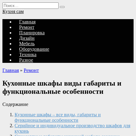
Перейти
Search
к
for:
Кухня сам
содержанию
Главная
Ремонт
Планировка
Дизайн
Мебель
Оборудование
Техника
Разное
Главная
»
Ремонт
Кухонные шкафы виды габариты и
функциональные особенности
Содержание
Кухонные шкафы – все виды, габариты и
функциональные особенности
Серийное и индивидуальное производство шкафов для
кухонь