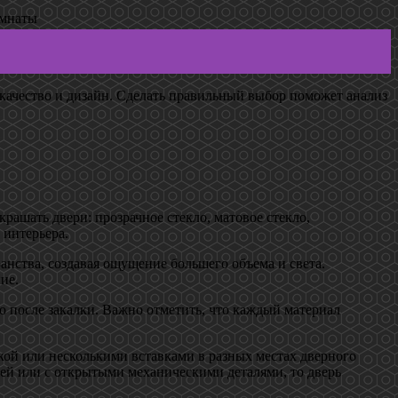
омнаты
 качество и дизайн. Сделать правильный выбор поможет анализ
ашать двери: прозрачное стекло, матовое стекло,
 интерьера.
анства, создавая ощущение большего объема и света.
ие.
о после закалки. Важно отметить, что каждый материал
ой или несколькими вставками в разных местах дверного
алей или с открытыми механическими деталями, то дверь