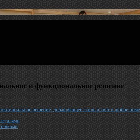
нальное и функциональное решение
нкциональное решение, добавляющее стиль и свет в любое пом
 деталями
ставками