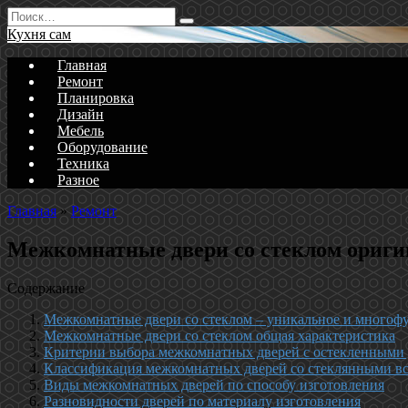
Перейти
Search
к
for:
Кухня сам
содержанию
Главная
Ремонт
Планировка
Дизайн
Мебель
Оборудование
Техника
Разное
Главная
»
Ремонт
Межкомнатные двери со стеклом ориги
Содержание
Межкомнатные двери со стеклом – уникальное и многофу
Межкомнатные двери со стеклом общая характеристика
Критерии выбора межкомнатных дверей с остекленными
Классификация межкомнатных дверей со стеклянными в
Виды межкомнатных дверей по способу изготовления
Разновидности дверей по материалу изготовления