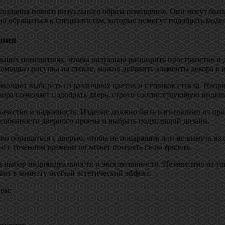
создания нового визуального образа помещения. Они могут быт
но обращаться к специалистам, которые помогут подобрать моде
ения
ьших помещениях, чтобы визуально расширить пространство и д
помощью рисунка на стекле, можно добавить элементы декора в и
зволяют выбирать из различных цветов и оттенков стекла. Напри
екора позволяет подобрать дверь, строго соответствующую инди
качество и надежность. Изделие должно быть изготовлено из пр
собенности дверного проема и выбрать подходящий дизайн.
но обращаться с дверью, чтобы не поцарапать или не вынуть из 
то с течением времени он может потерять свою яркость.
ь выбор индивидуальности и эксклюзивности. Независимо от то
вит в комнату особый эстетический эффект.
ом: