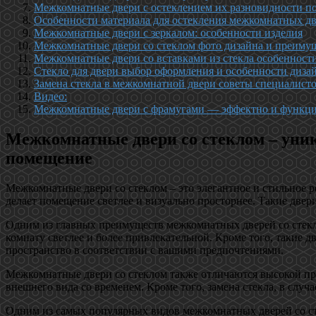
Межкомнатные двери с остеклением их разновидности п
Особенности материала для остекления межкомнатных д
Межкомнатные двери с зеркалом: особенности изделия
Межкомнатные двери со стеклом фото дизайна и преиму
Межкомнатные двери со вставками из стекла особенност
Стекло для двери выбор оформления и особенности диза
Замена стекла в межкомнатной двери советы специалист
Видео:
Межкомнатные двери с фрамугами — эффектно и функц
Межкомнатные двери со стеклом – уник
помещение
Межкомнатные двери со стеклом – это элегантное и стильное 
делает помещение светлее и визуально просторнее. Такие две
Одним из главных преимуществ межкомнатных дверей со стеклом
комнату светлее и более привлекательной. Кроме того, такие 
пространство в соответствии с вашими предпочтениями.
Межкомнатные двери со стеклом также отличаются высокой пр
внешнего вида со временем. Кроме того, замена стекла, в слу
Одним из самых популярных видов межкомнатных дверей со сте