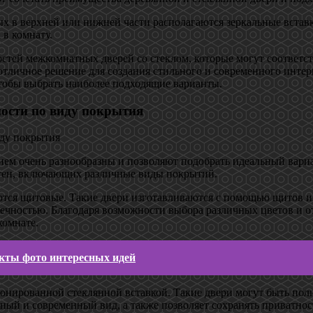
ых в верхней или нижней части располагаются зеркальные вставки
 в комнату.
остей межкомнатных дверей со стеклом, которые могут соответс
 отличное решение для создания стильного и современного интерь
тобы выбрать наиболее подходящие варианты.
ости по виду покрытия
ем очень разнообразны и позволяют подобрать идеальный вариан
тен, включающих различные виды покрытий.
ются щитовые. Такие двери изготавливаются с помощью щитов 
чностью. Благодаря возможности выбора различных цветов и от
комнате.
екты фото интересных идей
онированной стеклянной вставкой. Такие двери могут быть полн
ный и современный вид, а также позволяет сохранять приватнос