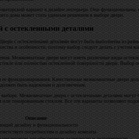
новаторский вариант в дизайне интерьера. Они функциональны, 
его дома может стать удачным решением в выборе двери.
й с остекленными деталями
. Двери с остекленными деталями могут быть выполнены из раз
нства и особенности, поэтому выбор следует делать с учетом к
ия. Межкомнатные двери могут иметь различные виды остекления
 стекле или полностью остекленной поверхности двери. Выбор о
мы ее функционирования. Качественные межкомнатные двери до
 должен быть надежным и долговечным.
ри выборе. Межкомнатные двери с остекленными деталями могу
 или тонированным стеклом. Все эти варианты позволяют подобр
Описание
вующий дизайну и функциональности
ответствует потребностям и дизайну комнаты
ее механизмам для обеспечения надежности и долговечности