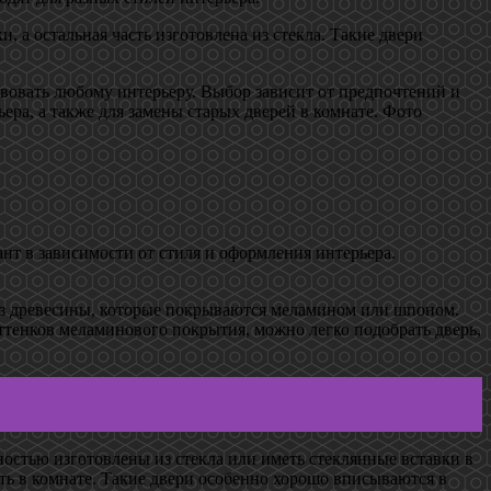
, а остальная часть изготовлена из стекла. Такие двери
твовать любому интерьеру. Выбор зависит от предпочтений и
ера, а также для замены старых дверей в комнате. Фото
т в зависимости от стиля и оформления интерьера.
из древесины, которые покрываются меламином или шпоном.
тенков меламинового покрытия, можно легко подобрать дверь,
остью изготовлены из стекла или иметь стеклянные вставки в
ть в комнате. Такие двери особенно хорошо вписываются в