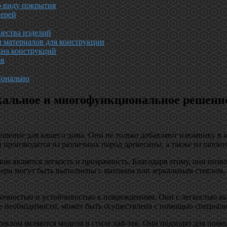
о виду покрытия
верей
щества изделий
и материалов для конструкции
йна конструкций
ов
ионально
альное и многофункциональное решение,
решение для вашего дома. Они не только добавляют изюминку в
ри производятся из различных пород древесины, а также из шп
 является легкость и прозрачность. Благодаря этому, они позво
двери могут быть выполнены с матовым или зеркальным стеклом, 
очностью и устойчивостью к повреждениям. Они с легкостью вы
чае необходимости, может быть осуществлена с помощью специали
клом являются модели в стиле хай-тек. Они подходят для поме