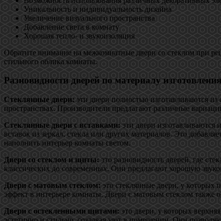
Возможность использования различных декоративных эл
Уникальность и индивидуальность дизайна
Увеличение визуального пространства
Добавление света в комнату
Хорошая тепло- и звукоизоляция
Обратите внимание на межкомнатные двери со стеклом при реш
стильного облика комнаты.
Разновидности дверей по материалу изготовлени
Стеклянные двери:
эти двери полностью изготавливаются из 
пространствах. Производители предлагают различные вариации
Стеклянные двери с вставками:
эти двери изготавливаются и
вставок из зеркал, стекла или других материалов. Это добав
наполнить интерьер комнаты светом.
Двери со стеклом и щиты:
это разновидность дверей, где сте
классических до современных. Они предлагают хорошую звуко
Двери с матовым стеклом:
это стеклянные двери, у которых 
эффект в интерьере комнаты. Двери с матовым стеклом также
Двери с остекленными щитами:
это двери, у которых верхняя
эстетично и стильно, создавая уют в помещении. Они позволяю