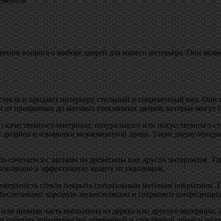
ементов
ении вопроса о выборе дверей для вашего интерьера. Они явля
я
стекла и придают интерьеру стильный и современный вид. Они 
 от прозрачных до матовых стеклянных дверей, которые могут 
з качественного материала: натурального или искусственного ст
ляет дизайна и изюминки межкомнатной двери. Такие двери обла
кло сочетается с щитами из древесины или других материалов. Т
изоляцию и эффективную защиту от сквозняков.
поверхность стекла покрыта специальным матовым покрытием. Т
 обеспечивают хорошую звукоизоляцию и сохраняют конфиденци
 или нижняя часть выполнена из дерева или другого материала, а
т сочетать преимущества деревянной и стеклянной двери и подх