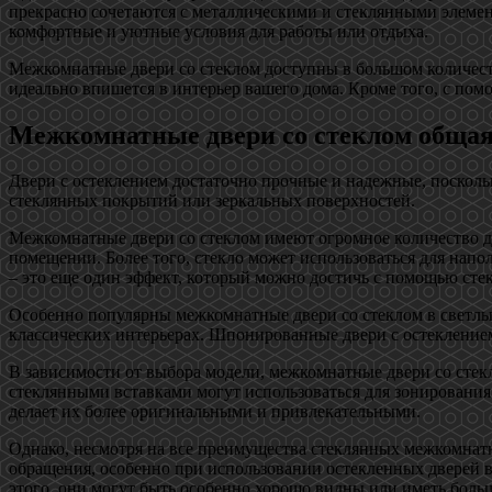
прекрасно сочетаются с металлическими и стеклянными элемент
комфортные и уютные условия для работы или отдыха.
Межкомнатные двери со стеклом доступны в большом количеств
идеально впишется в интерьер вашего дома. Кроме того, с по
Межкомнатные двери со стеклом общая
Двери с остеклением достаточно прочные и надежные, поскольк
стеклянных покрытий или зеркальных поверхностей.
Межкомнатные двери со стеклом имеют огромное количество до
помещении. Более того, стекло может использоваться для нап
– это еще один эффект, который можно достичь с помощью ст
Особенно популярны межкомнатные двери со стеклом в светлых 
классических интерьерах. Шпонированные двери с остеклением
В зависимости от выбора модели, межкомнатные двери со стек
стеклянными вставками могут использоваться для зонирования
делает их более оригинальными и привлекательными.
Однако, несмотря на все преимущества стеклянных межкомнатн
обращения, особенно при использовании остекленных дверей в 
этого, они могут быть особенно хорошо видны или иметь боль