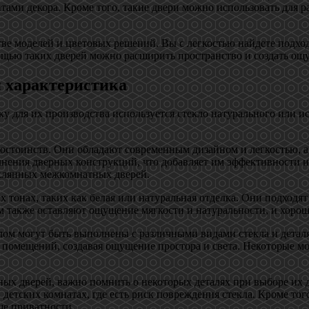
ами декора. Кроме того, такие двери можно использовать для ра
е моделей и цветовых решений. Вы с легкостью найдете подходя
мощью таких дверей можно расширить пространство и создать ощ
 характеристика
у для их производства используется стекло натурального или и
стоинств. Они обладают современным дизайном и легкостью, а 
олнения дверных конструкций, что добавляет им эффективности
еклянных межкомнатных дверей.
тонах, таких как белая или натуральная отделка. Они подходят
 также оставляют ощущение мягкости и натуральности, и хорош
лом могут быть выполнены с различными видами стекла и детал
 помещений, создавая ощущение простора и света. Некоторые мо
ых дверей, важно помнить о некоторых деталях при выборе их 
детских комнатах, где есть риск повреждения стекла. Кроме того
ше приватности.