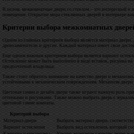
В целом, межкомнатные двери со стеклом – это интересный и 
помещение. Открытие мира стеклянных дверей в интерьере ваш
Критерии выбора межкомнатных двере
Одним из главных критериев выбора является материал двери
древозаменители и другие. Каждый материал имеет свои достои
Еще одним важным критерием выбора является вариант остеклен
Остекление может быть выполнено в виде вставок, рисунка на
предпочтений владельца.
Также стоит обратить внимание на качество двери и механиз
устойчивыми к механическим повреждениям. Механизм двери
Цветовая гамма и дизайн двери также играют важную роль п
оттенками и рисунками. Также можно выбрать дверь с зеркалом
цветовой гамме комнаты.
Критерий выбора
Материал двери
Выбрать материал двери, соответст
Вариант остекления
Выбрать вид остекления, который со
Качество и механизмы
Уделять внимание качеству двери и 