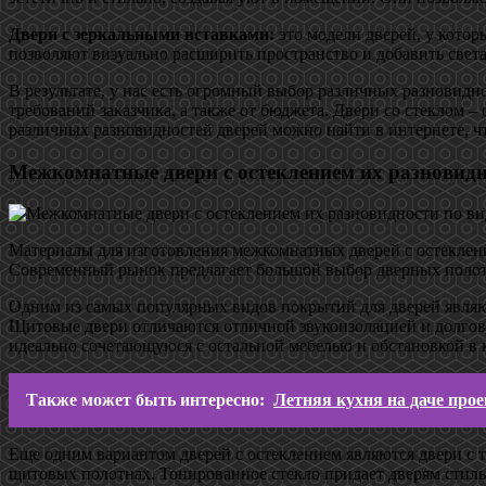
Двери с зеркальными вставками:
это модели дверей, у котор
позволяют визуально расширить пространство и добавить света
В результате, у нас есть огромный выбор различных разновидн
требований заказчика, а также от бюджета. Двери со стеклом –
различных разновидностей дверей можно найти в интернете, ч
Межкомнатные двери с остеклением их разновидн
Материалы для изготовления межкомнатных дверей с остеклени
Современный рынок предлагает большой выбор дверных поло
Одним из самых популярных видов покрытий для дверей явля
Щитовые двери отличаются отличной звукоизоляцией и долгове
идеально сочетающуюся с остальной мебелью и обстановкой в 
Также может быть интересно:
Летняя кухня на даче про
Еще одним вариантом дверей с остеклением являются двери с т
щитовых полотнах. Тонированное стекло придает дверям стиль