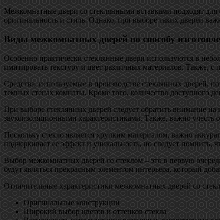
Межкомнатные двери со стеклянными вставками подходят для 
оригинальность и стиль. Однако, при выборе таких дверей важ
Виды межкомнатных дверей по способу изготовл
Особенно практически стеклянные двери используются в небол
имитировать текстуру и цвет различных материалов. Также, с 
Средства, используемые в производстве стеклянных дверей, по
темных стенах комнаты. Кроме того, количество доступного д
При выборе стеклянных дверей следует обратить внимание на 
звукоизоляционными характеристиками. Также, важно учесть о
Поскольку стекло является хрупким материалом, важно аккурат
подчеркивает ее эффект и уникальность, но следует помнить, ч
Выбор межкомнатных дверей со стеклом – это в первую очеред
будут являться прекрасным элементом интерьера, который доба
Отличительные характеристики межкомнатных дверей со стекл
Оригинальные конструкции
Широкий выбор цветов и оттенков стекла