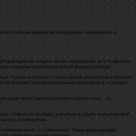
ются отличным вариантом для создания современного и
востребованы не только в жилых помещениях, но и в офисных
быть оснащены остеклением разной формы и размера.
екла. Однако особенность таких дверей заключается в наличии
дают отличными звукоизоляционными качествами и позволяют
акие двери могут быть выполнены в любом стиле – из
акое остекление выглядит элегантно и создает неповторимый
альность в помещении.
 остальная часть – с остеклением. Такие двери выглядят
одят для разных стилей интерьера.