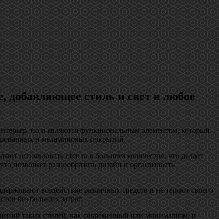
 добавляющее стиль и свет в любое
 интерьер, но и являются функциональным элементом, который
онированных и меламиновых покрытий.
ляют использовать стекло в большом количестве, что делает
что позволяет разнообразить дизайн и организовать
держивают воздействие различных средств и не теряют своего
стов без больших затрат.
щений таких стилей, как современный или минимализм, и