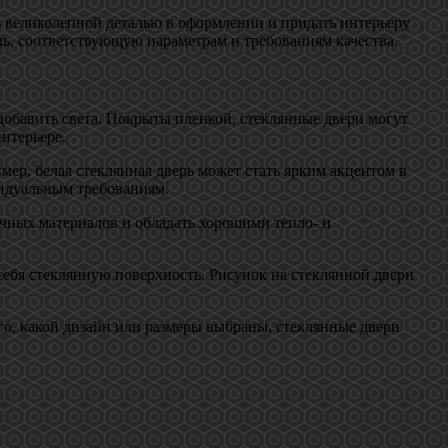
ь великолепной деталью в оформлении и придать интерьеру
ль, соответствующую параметрам и требованиям качества.
обавить света. Покрыты пленкой, стеклянные двери могут
нтерьере.
мер, белая стеклянная дверь может стать ярким акцентом в
видуальным требованиям.
очных материалов и обладать хорошими тепло- и
себя стеклянную поверхность. Рисунок на стеклянной двери
го, какой дизайн или размеры выбраны, стеклянные двери