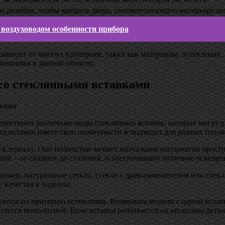
и дизайна, чтобы выбрать дверь, соответствующую интерьеру к
воздуховодом особенности прибора
ависит от многих критериев, таких как материалы, остекление,
ионалами в данной области.
со стеклянными вставками
ествуют различные виды стеклянных вставок, которые могут укр
ид вставки имеет свои особенности и подходит для разных типов
я зеркало. Оно полностью меняет визуальное восприятие простр
ий – от спальни до столовой, и обеспечивают отличное освещен
мер, натуральное стекло, стекло с древозаменителем или стекл
 качества в изделии.
тся по критерию остекления. Возможны модели с одной вставк
читается монолитной. Если вставка разбивается на несколько дет