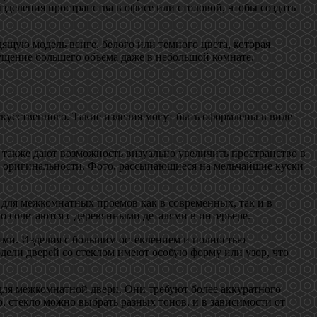
зделения пространства в офисе или столовой, чтобы создать
щую модель венге, белого или темного цвета, которая
ущение большего объема даже в небольшой комнате.
скусственного. Такие изделия могут быть оформлены в виде
также дают возможность визуально увеличить пространство в
 и оригинальности. Фото, рассыпающиеся на мельчайшие куски
 для межкомнатных проемов как в современных, так и в
о сочетаются с деревянными деталями в интерьере.
ями. Изделия с большим остеклением и полностью
дели дверей со стеклом имеют особую форму или узор, что
для межкомнатной двери. Они требуют более аккуратного
, стекло можно выбрать разных тонов, и в зависимости от