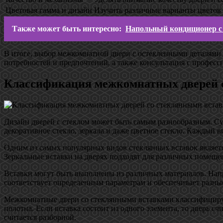
Цветовая гамма и дизайн
Изучить различные варианты цветов 
Также может быть интересно:
Напольный кондиционер с 
В итоге, выбор межкомнатной двери с остекленными деталями з
потребностей и предпочтений, а также консультация с професс
Классификация межкомнатных дверей 
Дизайн дверей с стеклом может быть самым разнообразным. Сущ
декоративное стекло, зеркала и даже цветное стекло. Каждый в
Одним из самых популярных видов стеклянных вставок являетс
Зеркальные вставки на дверях подходят для различных помещен
Вставки могут быть выполнены из различных материалов. Напри
соответствует определенным параметрам и обеспечивает разные
Межкомнатные двери со стеклянными вставками классифицирую
полотна. Если вставка состоит из одного элемента, то дверь с
считается разборной.