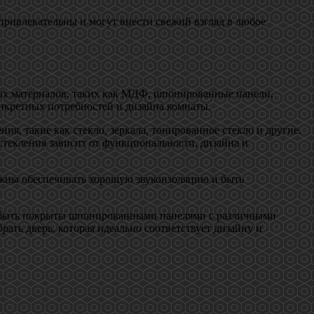
привлекательны и могут внести свежий взгляд в любое
ных материалов, таких как МДФ, шпонированные панели,
онкретных потребностей и дизайна комнаты.
, такие как стекло, зеркала, тонированное стекло и другие.
стекления зависит от функциональности, дизайна и
лжны обеспечивать хорошую звукоизоляцию и быть
т быть покрыты шпонированными панелями с различными
ать дверь, которая идеально соответствует дизайну и