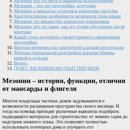
Мезонин что это фото и варианты использования
Мезонин – что это надстройка, полуэтаж
Мезонин и мансарда: отличия и некоторые сходства
Конструктивные особенности мезонинов типы крыш
Мезонин это множество вариантов планировки
Мезонин что это такое, как его лучше обустроить после
монтажа
Какой стиль подобрать для внутреннего оформления
надстройки
Монтаж мезонина над кирпичной кладкой инструкция
Монтаж центральной надстройки верхняя обвязка,
кровля и отделка
Видео:
ДОМ С МЕЗОНИНОМ ОПЫТ ПРЕДКОВ
Мезонин – история, функции, отличия
от мансарды и флигеля
Многие владельцы частных домов задумываются о
возможности расширения пространства своего жилища. И
тогда на помощь приходят различные варианты подобрать
подходящего материала для строительства: от зимних садов до
надстроек нижнего этажа. Это позволяет полностью
использовать потенциал дома и улучшить его