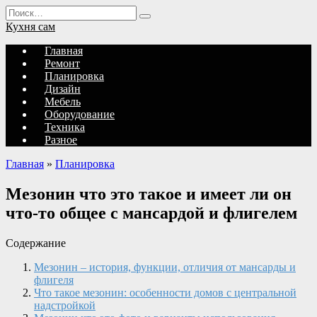
Перейти
Search
к
for:
Кухня сам
содержанию
Главная
Ремонт
Планировка
Дизайн
Мебель
Оборудование
Техника
Разное
Главная
»
Планировка
Мезонин что это такое и имеет ли он
что-то общее с мансардой и флигелем
Содержание
Мезонин – история, функции, отличия от мансарды и
флигеля
Что такое мезонин: особенности домов с центральной
надстройкой