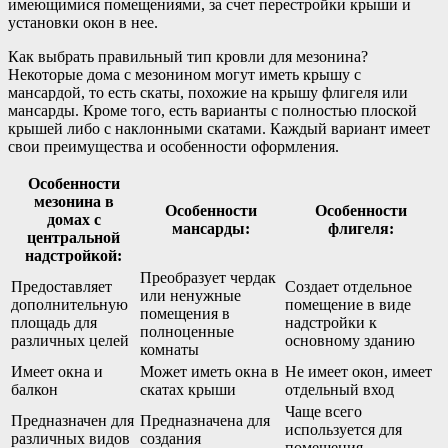
имеющимися помещениями, за счет перестройки крыши и
установки окон в нее.
Как выбрать правильный тип кровли для мезонина?
Некоторые дома с мезонином могут иметь крышу с
мансардой, то есть скаты, похожие на крышу флигеля или
мансарды. Кроме того, есть варианты с полностью плоской
крышей либо с наклонными скатами. Каждый вариант имеет
свои преимущества и особенности оформления.
Особенности
мезонина в
Особенности
Особенности
домах с
мансарды:
флигеля:
центральной
надстройкой:
Преобразует чердак
Предоставляет
Создает отдельное
или ненужные
дополнительную
помещение в виде
помещения в
площадь для
надстройки к
полноценные
различных целей
основному зданию
комнаты
Имеет окна и
Может иметь окна в
Не имеет окон, имеет
балкон
скатах крыши
отдельный вход
Чаще всего
Предназначен для
Предназначена для
используется для
различных видов
создания
помещения