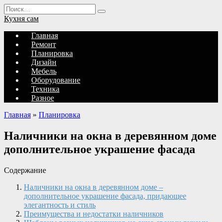
Перейти
Search
к
for:
Кухня сам
содержанию
Главная
Ремонт
Планировка
Дизайн
Мебель
Оборудование
Техника
Разное
Главная
»
Планировка
Наличники на окна в деревянном доме
дополнительное украшение фасада
Содержание
Наличники на окна в деревянном доме –
дополнительное украшение фасада, придающее
элегантность и стиль
Преимущества и недостатки наличников