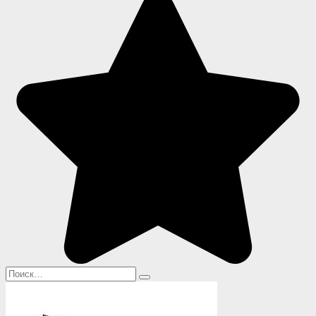
Search
for: