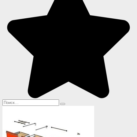
Search
for: