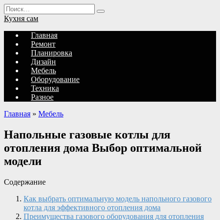
Перейти
Search
к
for:
Кухня сам
содержанию
Главная
Ремонт
Планировка
Дизайн
Мебель
Оборудование
Техника
Разное
Главная
»
Мебель
Напольные газовые котлы для
отопления дома Выбор оптимальной
модели
Содержание
Как выбрать оптимальную модель напольного газового
котла для эффективного отопления дома
Преимущества газового оборудования для отопления