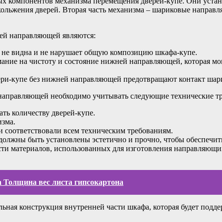
х компонентов механизма перемещения дверей-купе. Они устан
ольжения дверей. Вторая часть механизма – шариковые направля
ей направляющей являются:
 не видна и не нарушает общую композицию шкафа-купе.
мание на чистоту и состояние нижней направляющей, которая мог
вери-купе без нижней направляющей предотвращают контакт ша
направляющей необходимо учитывать следующие технические тр
ть количеству дверей-купе.
изма.
и соответствовали всем техническим требованиям.
олжны быть установлены эстетично и прочно, чтобы обеспечит
ти материалов, использованных для изготовления направляющи
а Толщина вес листа гипсокартона
льная конструкция внутренней части шкафа, которая будет подд