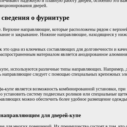
печивают надежную и плавную работу дверей, особенно это важ
зиционирования дверей.
сведения о фурнитуре
. Верхние направляющие, которые расположены рядом с верхней
ывание и закрывание. Нижние направляющие, находящиеся у ниж
к это одна из ключевых составляющих для долговечности и качес
 распространенным материалом является анодированное алюмини
-купе, используются различные типы направляющих. Например, 
ть направляющие следует с помощью специальных крепежных эле
-купе является возможность комбинированной установки, при 
 установить систему подвесных роликов или специальные щетки
равляющих можно обеспечить более удобное размещение одежды
 направляющим для дверей-купе
е для многих помещений. Их преимущества состоят в том, что 