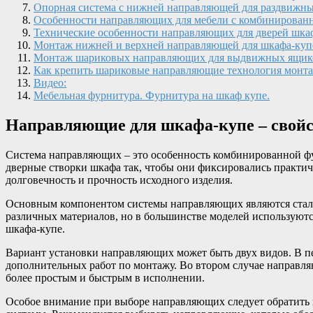
Опорная система с нижней направляющей для раздвижны
Особенности направляющих для мебели с комбинирован
Технические особенности направляющих для дверей шкаф
Монтаж нижней и верхней направляющей для шкафа-куп
Монтаж шариковых направляющих для выдвижных ящик
Как крепить шариковые направляющие технология монт
Видео:
Мебельная фурнитура. Фурнитура на шкаф купе.
Направляющие для шкафа-купе – свойст
Система направляющих – это особенность комбинированной фу
дверные створки шкафа так, чтобы они фиксировались практич
долговечность и прочность исходного изделия.
Основным компонентом системы направляющих являются стальн
различных материалов, но в большинстве моделей используют
шкафа-купе.
Вариант установки направляющих может быть двух видов. В пер
дополнительных работ по монтажу. Во втором случае направля
более простым и быстрым в исполнении.
Особое внимание при выборе направляющих следует обратить на