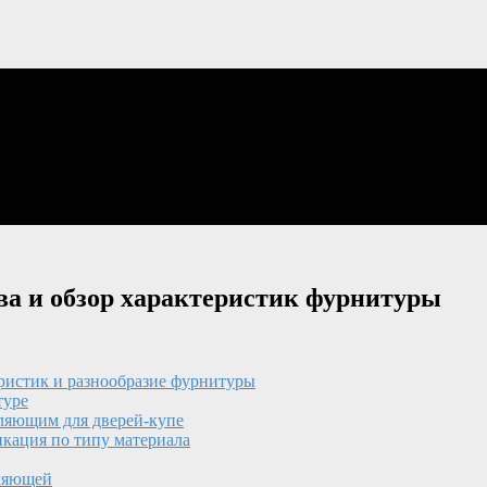
а и обзор характеристик фурнитуры
еристик и разнообразие фурнитуры
туре
ляющим для дверей-купе
кация по типу материала
вляющей