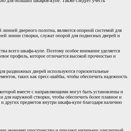
но для больших шкафов-купе. Также следует учесть
 линией дверного полотна, являются опорной системой для
ней линии створки, служат опорой для подвесных дверей и
тва всего шкафа-купе. Поэтому особое внимание уделяется
евое профиль, которое отличается высокой прочностью и
для раздвижных дверей используются горизонтальные
ментов, таких как пресс-шайбы, чтобы обеспечить надежность
которой вместе с направляющими могут быть установлены и
 для наружной створки, чтобы обеспечить более плавное и
 и других предметов внутри шкафа-купе благодаря наличию
они экономят пространство и придают интерьеру элегантный