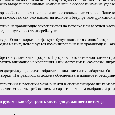
ажно выбрать правильные компоненты, а особое внимание уделя
рая обеспечивает плавное и легкое скольжение створок. Чаще вс
нь важно, так как оно влияет на полное и безупречное функцио
хние направляющие закрепляются на потолке или верхней части 
дчеркнуть красоту дверей-купе.
уре. Если створки шкафа-купе будут двигаться с одной сторон
 одна из них, используется комбинированная направляющая. Так
ать и установить профиль. Профиль – это основной элемент ра
ратить внимание на крепления. Они могут иметь саморезы, шур
 дверей-купе, следует обратить внимание на их габариты. Они
 створки. Направляющая должна обеспечивать плавное и бесшумно
теристики и расценки можно найти в специализированных магаз
соответствовать требованиям и характеристикам выбранной раз
 руками как обустроить место для домашнего питомца