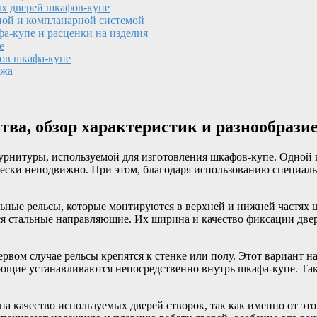
х дверей шкафов-купе
ной и компланарной системой
а-купе и расценки на изделия
е
ов шкафа-купе
ажа
ва, обзор характеристик и разнообрази
рнитуры, используемой для изготовления шкафов-купе. Одной из
ески неподвижно. При этом, благодаря использованию специаль
ые рельсы, которые монтируются в верхней и нижней частях ш
ся стальные направляющие. Их ширина и качество фиксации две
вом случае рельсы крепятся к стенке или полу. Этот вариант н
ющие устанавливаются непосредственно внутрь шкафа-купе. Тако
 качество используемых дверей створок, так как именно от это