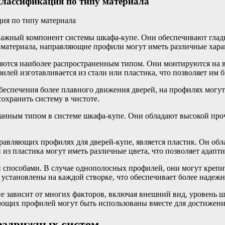
лассификация по типу материала
ажный компонент системы шкафа-купе. Они обеспечивают гладк
а материала, направляющие профили могут иметь различные хара
ются наиболее распространенным типом. Они монтируются на 
лей изготавливается из стали или пластика, что позволяет им
беспечения более плавного движения дверей, на профилях могу
охранить систему в чистоте.
анным типом в системе шкафа-купе. Они обладают высокой проч
вляющих профилях для дверей-купе, является пластик. Он облад
з пластика могут иметь различные цвета, что позволяет адапти
пособами. В случае однополосных профилей, они могут крепит
 установлены на каждой створке, что обеспечивает более наде
 зависит от многих факторов, включая внешний вид, уровень ш
ющих профилей могут быть использованы вместе для достижения
аздвижных систем