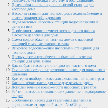
резервуара, установка в систему и обслуживание.
Целесообразность покупки насосной станции для
частного дома
Насосная станция для частного дома водоснабжение и
классификация оборудования
Виды бытовых насосных станций водоснабжения и
цены на них
Особенности многоступенчатого водяного насоса
высокого давления для дома
Схема водоснабжения частных домов с насосной
станцией самовсасывающего типа
Вихревое водоснабжение насосными станциями для
частного дома
Преимущества приобретения бытовой насосной
станции для дачи, цены
Как выбрать насосную станцию для частного дома
Техническая сторона проточного насоса для повышения
давления
Критерии подбора насоса для скважины по параметрам
Какой выбрать насос для колодца: рекомендации
Дополнительные возможности насосных агрегатов
Рейтинг насосов, повышающих давление в водопроводе
на даче
Особенности насоса для увеличения давления в
водопроводе от торговой марки NeoClima