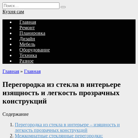
Перейти
Search
к
for:
Кухня сам
содержанию
Главная
Ремонт
Планировка
Дизайн
Мебель
Оборудование
Техника
Разное
Главная
»
Главная
Перегородка из стекла в интерьере
изящность и легкость прозрачных
конструкций
Содержание
Перегородка из стекла в интерьере – изящность и
легкость прозрачных конструкций
Межкомнатные стеклянные перегородки: