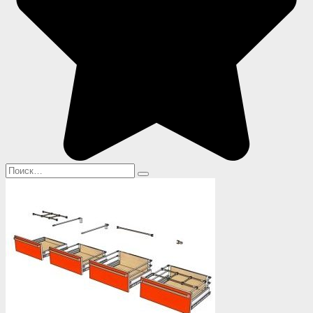
Search
for: