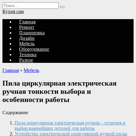
Перейти
Search
к
for:
Кухня сам
содержанию
Главная
Ремонт
Планировка
Дизайн
Мебель
Оборудование
Техника
Разное
Главная
»
Мебель
Пила циркулярная электрическая
ручная тонкости выбора и
особенности работы
Содержание
Пила циркулярная электрическая ручная – отличия и
выбор важнейших деталей для работы
Устройство электрической циркулярной ручной пилы