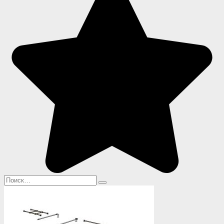
Search
for: