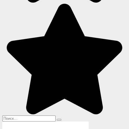
Search
for: