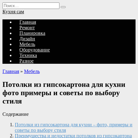
Перейти
Search
к
for:
Кухня сам
содержанию
Главная
Ремонт
Планировка
Дизайн
Мебель
Оборудование
Техника
Разное
Главная
»
Мебель
Потолки из гипсокартона для кухни
фото примеры и советы по выбору
стиля
Содержание
Потолки из гипсокартона для кухни – фото, примеры и
советы по выбору стиля
Преимущества и недостатки потолков из гипсокартона