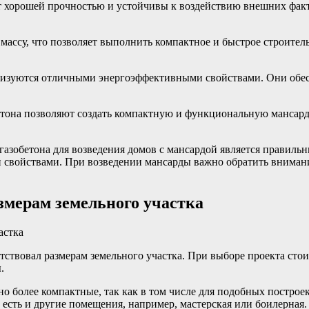
ают хорошей прочностью и устойчивы к воздействию внешних ф
ассу, что позволяет выполнить компактное и быстрое строитель
ктеризуются отличными энергоэффективными свойствами. Они о
етона позволяют создать компактную и функциональную мансард
и газобетона для возведения домов с мансардой является прави
и свойствами. При возведении мансарды важно обратить внимани
змерам земельного участка
тствовал размерам земельного участка. При выборе проекта стои
.
о более компактные, так как в том числе для подобных постро
о есть и другие помещения, например, мастерская или боилерна