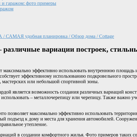
й и гаражом: фото примеры
аражом
 САМАЯ удобная планировка / Обзор дома / Cottage
– различные вариации построек, стильн
ют максимально эффективно использовать внутреннюю площадь 
собствует эффективному использованию подкровельного простран
 мастерских или небольшой спортивной зоны.
ардой является возможность создания различных вариаций конс
использовать – металлочерепицу или черепицу. Также важно учес
 что позволяет максимально эффективно использовать территори
ый подъезд к дому и места для хранения автомобилей. Сооружен
правильное утепление.
ариаций в создании комфортного жилья. Фото примеров таких с