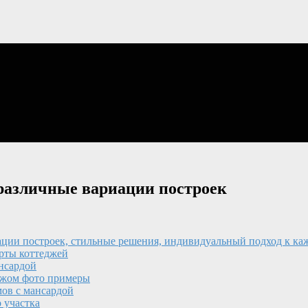
различные вариации построек
ации построек, стильные решения, индивидуальный подход к ка
рты коттеджей
нсардой
ражом фото примеры
ов с мансардой
 участка