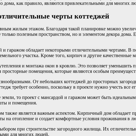
 дома, как правило, являются привлекательными для многих лю
 отличительные черты коттеджей
сновным жилым этажом. Благодаря такой планировке можно увел
е только полезным пространством, но и элементом декора дома. 
ой и гаражом обладает некоторыми отличительными чертами. В 
емельного участка. Кроме того, кирпич и другие качественные 
утепления и монтажа окон в кровлю. Это позволяет уменьшить п
 и просторные помещения, которые являются особым преимущест
азнообразными. От небольших коттеджей до просторных загоро
ттедж требует особенно, поскольку в проекте нужно учесть все 
ке земли, то проект с мансардой и гаражом может быть идеальн
аты и помещения.
ом также является важным аспектом. Кирпичный дом обладает п
ты на отопление и создает комфортные условия проживания в лю
ыбором при строительстве загородного жилища. Их отличитель
ыми для многих людей.