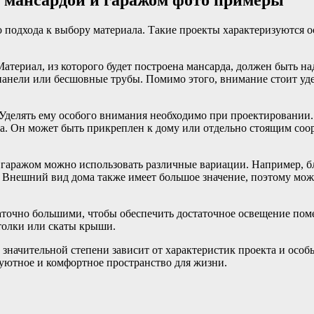
с мансардой и гаражом фото примеры
о подхода к выбору материала. Такие проекты характеризуются 
атериал, из которого будет построена мансарда, должен быть 
-панели или бесшовные трубы. Помимо этого, внимание стоит у
Уделять ему особого внимания необходимо при проектировании.
а. Он может быть прикреплен к дому или отдельно стоящим соо
и гаражом можно использовать различные вариации. Например, 
 Внешний вид дома также имеет большое значение, поэтому можн
точно большими, чтобы обеспечить достаточное освещение поме
отолки или скаты крыши.
 значительной степени зависит от характеристик проекта и осо
 уютное и комфортное пространство для жизни.