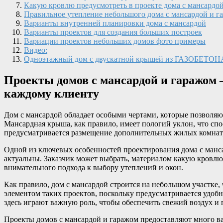
Какую кровлю предусмотреть в проекте дома с мансардо
Правильное утепление небольшого дома с мансардой и г
Варианты внутренней планировки дома с мансардой
Варианты проектов для создания больших построек
Вариации проектов небольших домов фото примеры
Видео:
Одноэтажный дом с двускатной крышей из ГАЗОБЕТОНА /
Проекты домов с мансардой и гаражом 
каждому клиенту
Дом с мансардой обладает особыми чертами, которые позволя
Мансардная крыша, как правило, имеет пологий уклон, что спо
предусматривается размещение дополнительных жилых комнат,
Одной из ключевых особенностей проектирования дома с манс
актуальны. Заказчик может выбрать, материалом какую кровлю 
внимательного подхода к выбору утеплений и окон.
Как правило, дом с мансардой строится на небольшом участке,
элементом таких проектов, поскольку предусматривается удобн
здесь играют важную роль, чтобы обеспечить свежий воздух и 
Проекты домов с мансардой и гаражом предоставляют много в