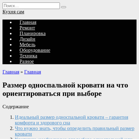
Перейти
Search
к
for:
Кухня сам
содержанию
Главная
Ремонт
Планировка
Дизайн
Мебель
Оборудование
Техника
Разное
Главная
»
Главная
Размер односпальной кровати на что
ориентироваться при выборе
Содержание
Идеальный размер односпальной кровати – гарантия
комфорта и здорового сна
Что нужно знать, чтобы определить правильный размер
кровати