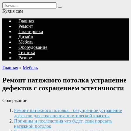
Перейти
Search
к
for:
Кухня сам
содержанию
Главная
Ремонт
Планировка
Дизайн
Мебель
Оборудование
Техника
Разное
Главная
»
Мебель
Ремонт натяжного потолка устранение
дефектов с сохранением эстетичности
Содержание
Ремонт натяжного потолка – безупречное устранение
дефектов для сохранения эстетической красоты
Причины и последствия что будет, если порезать
натяжной потолок