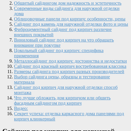
Обшитый сайдингом дом надежность и эстетичность
Современные виды сайдинга для наружной отделки
дома
Облицовочные панели под кирпич: особенности, цены
Сайдинг под камень для наружной отделки фото и цены
Фиброцементный сайдинг под кирпич различие
внешних покрытий
Виниловый сайдинг под кирпич на что обращать
внимание при покупке
Цокольный сайдинг под кирпич: специфика
применения
Металлосайдинг под кирпич: достоинства и недостатки
Сайдинг под красный кирпич востребованная классика
Размеры сайдинга под кирпич разных производителей
Выбор сайдинга цены, образцы и тестирование
материала
Сайдинг под кирпич для наружной отделки способ
монтажа
Что лучше обложить дом кирпичом или обшить
фасадным сайдингом под кирпич
Видео:
Секрет успеха: отделка каркасного дома панелями под
кирпич клинкерный