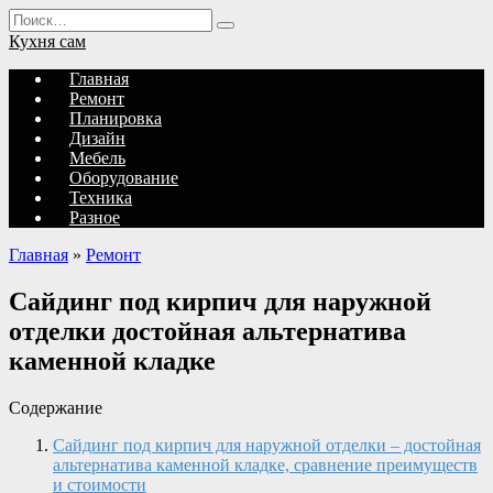
Перейти
Search
к
for:
Кухня сам
содержанию
Главная
Ремонт
Планировка
Дизайн
Мебель
Оборудование
Техника
Разное
Главная
»
Ремонт
Сайдинг под кирпич для наружной
отделки достойная альтернатива
каменной кладке
Содержание
Сайдинг под кирпич для наружной отделки – достойная
альтернатива каменной кладке, сравнение преимуществ
и стоимости