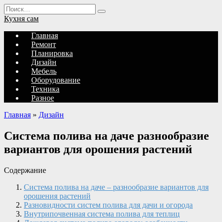
Перейти
Search
к
for:
Кухня сам
содержанию
Главная
Ремонт
Планировка
Дизайн
Мебель
Оборудование
Техника
Разное
Главная
»
Дизайн
Система полива на даче разнообразие
вариантов для орошения растений
Содержание
Система полива на даче – разнообразие вариантов для
орошения растений
Разновидности систем полива для дачи и огорода
Внутрипочвенная система полива для теплиц