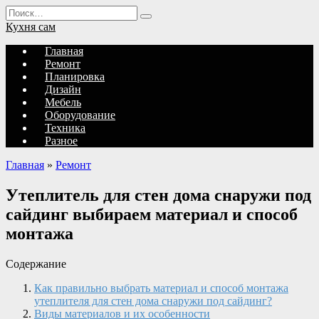
Перейти
Search
к
for:
Кухня сам
содержанию
Главная
Ремонт
Планировка
Дизайн
Мебель
Оборудование
Техника
Разное
Главная
»
Ремонт
Утеплитель для стен дома снаружи под
сайдинг выбираем материал и способ
монтажа
Содержание
Как правильно выбрать материал и способ монтажа
утеплителя для стен дома снаружи под сайдинг?
Виды материалов и их особенности