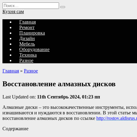
Перейти
Search
к
for:
Кухня сам
содержанию
Главная
Ремонт
Планировка
Дизайн
Мебель
Оборудование
Техника
Разное
Главная
»
Разное
Восстановление алмазных дисков
Last Updated on:
11th Сентябрь 2024, 01:23 пп
Алмазные диски – это высококачественные инструменты, испо
изнашиваются и нуждаются в восстановлении. В этой статье м
восстановление алмазных дисков по ссылке
http://rostov.aldisrus.
Содержание