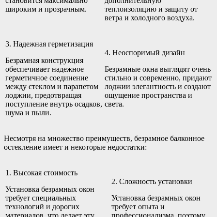
становится максимально
дополнительную
широким и прозрачным.
теплоизоляцию и защиту от
ветра и холодного воздуха.
3. Надежная герметизация
4. Неоспоримый дизайн
Безрамная конструкция
обеспечивает надежное
Безрамные окна выглядят очень
герметичное соединение
стильно и современно, придают
между стеклом и парапетом
лоджии элегантность и создают
лоджии, предотвращая
ощущение пространства и
поступление внутрь осадков,
света.
шума и пыли.
Несмотря на множество преимуществ, безрамное балконное
остекление имеет и некоторые недостатки:
1. Высокая стоимость
2. Сложность установки
Установка безрамных окон
требует специальных
Установка безрамных окон
технологий и дорогих
требует опыта и
материалов, что делает эту
профессионализма, поэтому