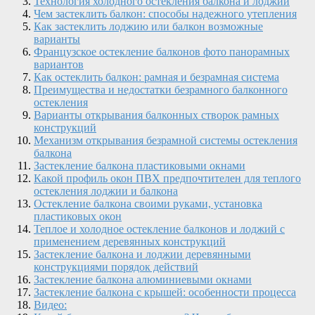
Технология холодного остекления балкона и лоджии
Чем застеклить балкон: способы надежного утепления
Как застеклить лоджию или балкон возможные
варианты
Французское остекление балконов фото панорамных
вариантов
Как остеклить балкон: рамная и безрамная система
Преимущества и недостатки безрамного балконного
остекления
Варианты открывания балконных створок рамных
конструкций
Механизм открывания безрамной системы остекления
балкона
Застекление балкона пластиковыми окнами
Какой профиль окон ПВХ предпочтителен для теплого
остекления лоджии и балкона
Остекление балкона своими руками, установка
пластиковых окон
Теплое и холодное остекление балконов и лоджий с
применением деревянных конструкций
Застекление балкона и лоджии деревянными
конструкциями порядок действий
Застекление балкона алюминиевыми окнами
Застекление балкона с крышей: особенности процесса
Видео: