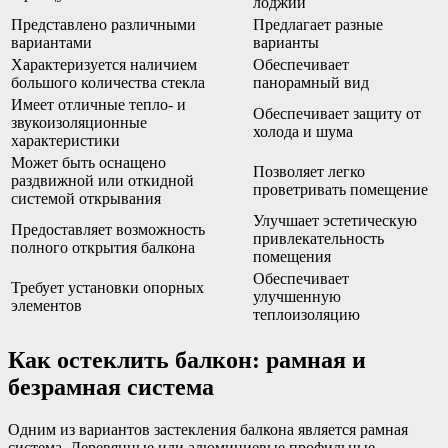
лоджий
Представлено различными
Предлагает разные
вариантами
варианты
Характеризуется наличием
Обеспечивает
большого количества стекла
панорамный вид
Имеет отличные тепло- и
Обеспечивает защиту от
звукоизоляционные
холода и шума
характеристики
Может быть оснащено
Позволяет легко
раздвижной или откидной
проветривать помещение
системой открывания
Улучшает эстетическую
Предоставляет возможность
привлекательность
полного открытия балкона
помещения
Обеспечивает
Требует установки опорных
улучшенную
элементов
теплоизоляцию
Как остеклить балкон: рамная и
безрамная система
Одним из вариантов застекления балкона является рамная
система. Деревянные или алюминиевые профильные