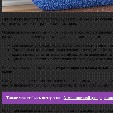
При выборе декоративного валика для стен необходимо обращат
подходить зависит от различных факторов.
Основная особенность малярного валика в том, что его рабоча
размер валика, следует учесть следующие рекомендации:
Для нанесения краски на большие поверхности стен и по
Для работы с декоративными составами и создания факту
краски и создание интересных эффектов на поверхности.
Для точных и мелких работ лучше всего подходят валики
Ко всему этому, при выборе размера малярного валика нужно т
валик.
Следует также учесть тонкости в использовании малярного вал
важно предварительно изучить рекомендации и инструкции пр
Также может быть интересно:
Замок врезной для деревя
Итак, при выборе размера малярного валика для декоративной 