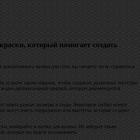
краски, который помогает создать
 декоративного валика для стен, вы сможете легко справиться
н устроен таким образом, чтобы создавать различные текстуры
с водно-дисперсионной краской, которую рекомендуется
ожет иметь разные размеры и виды. Некоторые шубки имеют
бки могут иметь перфорацию или выступы, которые создают
ки, выбирайте и шубку для валика. Не забудьте также
й, которые вы будете использовать.