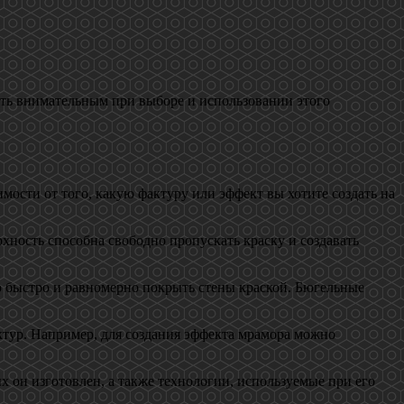
быть внимательным при выборе и использовании этого
мости от того, какую фактуру или эффект вы хотите создать на
хность способна свободно пропускать краску и создавать
о быстро и равномерно покрыть стены краской. Бюгельные
ктур. Например, для создания эффекта мрамора можно
х он изготовлен, а также технологии, используемые при его