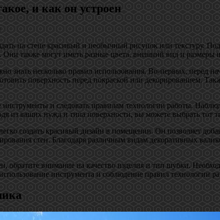
акое, и как он устроен
здать на стене красивый и необычный рисунок или текстуру. По
. Они также могут иметь разные цвета, внешний вид и размеры ш
жно знать несколько правил использования. Во-первых, перед 
отовить поверхность перед покраской или декорированием. Такж
 инструменты и следовать правилам технологии работы. Наблюд
одя из ваших нужд и типа поверхности, вы можете выбрать тот 
легко создать красивый дизайн в помещении. Он позволяет добав
рирования стен. Благодаря различным видам декоративных валик
ен, обратите внимание на качество изделия и тип шубки. Необхо
использование инструмента и соблюдение правил технологии ра
лика