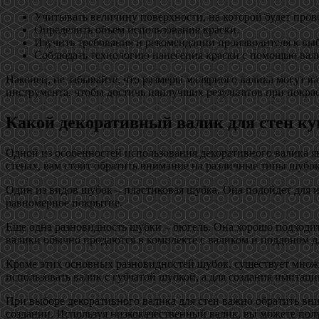
Учитывать величину поверхности, на которой будет прово
Определить объем использования краски.
Изучить требования и рекомендации производителя к выб
Соблюдать технологию нанесения краски с помощью вал
Наконец, не забывайте, что размеры малярного валика могут 
инструмента, чтобы достичь наилучших результатов при покрас
Какой декоративный валик для стен к
Одной из особенностей использования декоративного валика яв
стенах, вам стоит обратить внимание на различные типы шубо
Один из видов шубок – пластиковая шубка. Она подойдет для и
равномерное покрытие.
Еще одна разновидность шубки – бюгель. Она хорошо подходи
валики обычно продаются в комплекте с валиком и поддоном д
Кроме этих основных разновидностей шубок, существует множе
использовать валик с губчатой шубкой, а для создания имитаци
При выборе декоративного валика для стен важно обратить вним
создании. Используя низкокачественный валик, вы можете пол