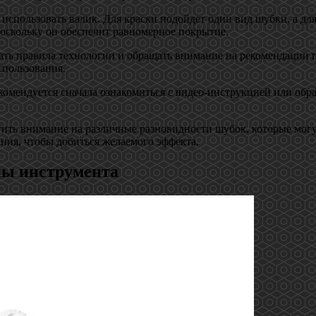
 использовать валик. Для краски подойдет один вид шубки, а дл
поскольку он обеспечит равномерное покрытие.
ть правила технологии и обращать внимание на рекомендации п
спользования.
комендуется сначала ознакомиться с видео-инструкцией или обр
атить внимание на различные разновидности шубок, которые мог
ния, чтобы добиться желаемого эффекта.
пы инструмента