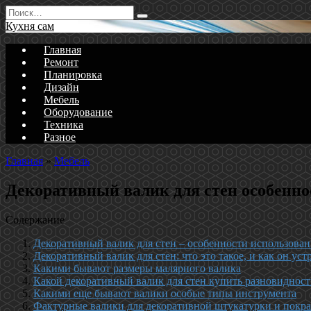
Перейти
Search
к
for:
Кухня сам
содержанию
Главная
Ремонт
Планировка
Дизайн
Мебель
Оборудование
Техника
Разное
Главная
»
Мебель
Декоративный валик для стен особенно
Содержание
Декоративный валик для стен – особенности использован
Декоративный валик для стен: что это такое, и как он уст
Какими бывают размеры малярного валика
Какой декоративный валик для стен купить разновиднос
Какими еще бывают валики особые типы инструмента
Фактурные валики для декоративной штукатурки и покра