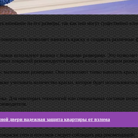
ь внимание на его размеры, так как они могут существенно влия
я поверхность позволяет наносить краску и создавать различные
толков используют валики с большими размерами. Это позволяет
рных покрытий рекомендуется выбрать валик со средним размеро
 с маленькими размерами. Они позволяют тонко наносить краску 
акже учитывать количество краски, которое будет использоватьс
ика. Для некоторых технологий или специальных составов потре
оизводителя.
нной двери надежная защита квартиры от взлома
покраски стен и потолков следует соблюдать ряд рекомендаций: