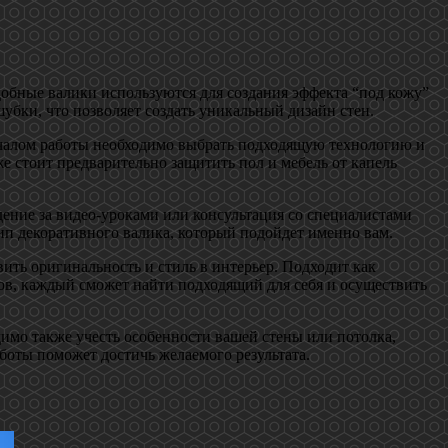
добные валики используются для создания эффекта “под кожу”
убки, что позволяет создать уникальный дизайн стен.
началом работы необходимо выбрать подходящую технологию и
е стоит предварительно защитить пол и мебель от капель
ение за видео-уроками или консультация со специалистами
тип декоративного валика, который подойдет именно вам.
ить оригинальность и стиль в интерьер. Подходит как
ов, каждый сможет найти подходящий для себя и осуществить
димо также учесть особенности вашей стены или потолка,
боты поможет достичь желаемого результата.