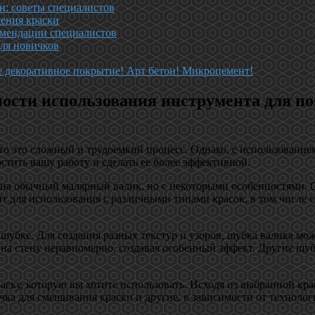
ен: советы специалистов
сения краски
омендации специалистов
для новичков
декоративное покрытие! Арт бетон! Микроцемент!
ности использования инструмента для по
то это сложный и трудоемкий процесс. Однако, с использованием
стить вашу работу и сделать ее более эффективной.
на обычный малярный валик, но с некоторыми особенностями. О
т для использования с различными типами красок, в том числе 
 шубке. Для создания разных текстур и узоров, шубка валика м
на стену неравномерно, создавая особенный эффект. Другие шу
ску, которую вы хотите использовать. Исходя из выбранной крас
ка для смешивания краски и другие, в зависимости от технологи