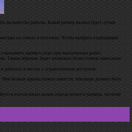
ть на качество работы. Какой размер валика будет лучше
 фактуры на стенах и потолках. Чтобы выбрать подходящий
 сэкономить время и силы при выполнении работ.
м. Таким образом, будет возможно более точное нанесение
и работать в местах с ограниченным доступом.
я. Чем больше краски нужно нанести, тем шире должен быть
буется использовать валик определенного размера, поэтому