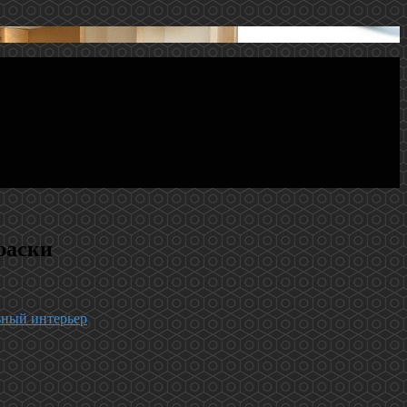
раски
ьный интерьер