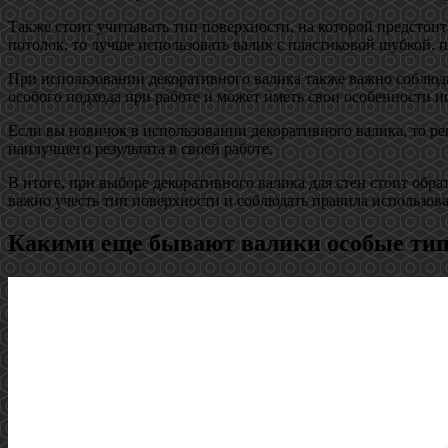
Также стоит учитывать тип поверхности, на которой предстоит
потолок, то лучше использовать валик с пластиковой шубкой, 
При использовании декоративного валика также важно соблюда
особого подхода при работе и может иметь свои особенности и
Если вы новичок в использовании декоративного валика, то ре
наилучшего результата в своей работе.
В итоге, при выборе декоративного валика для стен стоит обр
важно учесть тип поверхности и соблюдать правила использова
Какими еще бывают валики особые ти