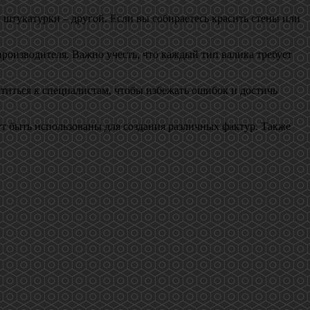
я штукатурки – другой. Если вы собираетесь красить стены или
роизводителя. Важно учесть, что каждый тип валика требует
атиться к специалистам, чтобы избежать ошибок и достичь
ут быть использованы для создания различных фактур. Также