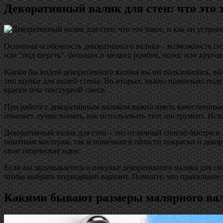
Декоративный валик для стен: что это т
Основная особенность декоративного валика – возможность со
или “под шерсть”, больших и мелких ромбов, полос или кругов
Каким бы видом декоративного валика вы ни пользовались, ва
тип шубки для вашей стены. Во-вторых, важно правильно подг
краски или текстурной смеси.
При работе с декоративным валиком важно иметь качественные
поможет лучше понять, как использовать этот инструмент. Исх
Декоративный валик для стен – это отличный способ быстро и 
опытным мастерам, так и новичкам в области покраски и деко
свои творческие идеи.
Если вы задумываетесь о покупке декоративного валика для ст
чтобы выбрать подходящий вариант. Помните, что правильное 
Какими бывают размеры малярного ва