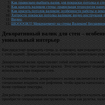
Как правильно выбрать валик для покраски потолка и ст
Как красить валиком стены: правильная технология нане
Как красить потолок валиком: особенности работы и рек
Хитрости покраски потолка валиком: видео инструкция 
Видео:
ШООООК!!! Микроцемент на стены Валиком! Бесшовное 
Декоративный валик для стен – особен
уникальный интерьер
Вам предстоит покрасить стены, и, возможно, вам покажется, ч
с этой задачей. Декоративный валик способен значительно упро
Декоративный валик представляет собой инструмент, похожий 
и узоры на стене при помощи краски. Этот инструмент подходи
использовать при покраске стен.
Основная особенность декоративного валика заключается в его
специальные впадины или рифления, чтобы краска наносилась 
более глубокие текстуры.
Для работы с декоративным валиком вам потребуется купить кра
приобрести специальные инструменты, такие как рулетка, палоч