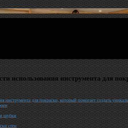
сти использования инструмента для пок
ия инструмента для покраски, который помогает создать уникал
роен
ти шубки
ски стен