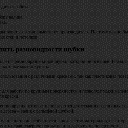
диться работа.
ору валика.
ика.
варьироваться в зависимости от производителя. Поэтому важно 
ке стен и потолков.
упить разновидности шубки
ляется разнообразие видов шубки, которой он оснащен. В зависи
к, которые можно купить.
спользования с различными красками, так как пластиковая повер
т для работы по крупным поверхностям и позволяет максимальн
ля краски.
ство других, которые используются для создания различных фа
и дерева – валик с рельефной шубкой.
ание на такие особенности, как качество материалов, из которы
учить неравномерное покрытие или дефекты на поверхности.