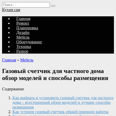
Перейти
Search
к
for:
Кухня сам
содержанию
Главная
Ремонт
Планировка
Дизайн
Мебель
Оборудование
Техника
Разное
Главная
»
Мебель
Газовый счетчик для частного дома
обзор моделей и способы размещения
Содержание
Как выбрать и установить газовый счетчик для частного
дома – всесторонний обзор моделей и лучшие способы
размещения
Как устроен газовый счетчик общий принцип работы