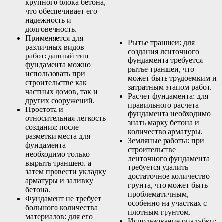
крупного блока бетона,
что обеспечивает его
надежность и
долговечность.
Применяется для
Рытье траншеи: для
различных видов
создания ленточного
работ: данный тип
фундамента требуется
фундамента можно
рытье траншеи, что
использовать при
может быть трудоемким и
строительстве как
затратным этапом работ.
частных домов, так и
Расчет фундамента: для
других сооружений.
правильного расчета
Простота и
фундамента необходимо
относительная легкость
знать марку бетона и
создания: после
количество арматуры.
разметки места для
Земляные работы: при
фундамента
строительстве
необходимо только
ленточного фундамента
вырыть траншею, а
требуется удалить
затем провести укладку
достаточное количество
арматуры и заливку
грунта, что может быть
бетона.
проблематичным,
Фундамент не требует
особенно на участках с
большого количества
плотным грунтом.
материалов: для его
Использование опалубки: