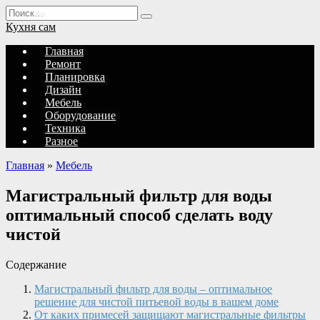
Перейти
Search
к
for:
Кухня сам
содержанию
Главная
Ремонт
Планировка
Дизайн
Мебель
Оборудование
Техника
Разное
Главная
»
Мебель
Магистральный фильтр для воды
оптимальный способ сделать воду
чистой
Содержание
Магистральный фильтр для воды – оптимальное
решение для чистой питьевой воды в вашем доме
От каких примесей защищают магистральные фильтры