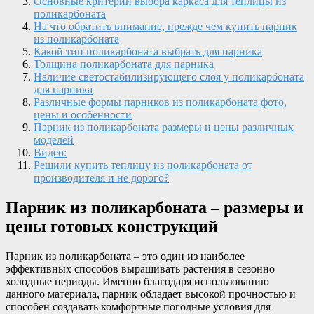
Основные критерии выбора каркаса для теплицы из
поликарбоната
На что обратить внимание, прежде чем купить парник
из поликарбоната
Какой тип поликарбоната выбрать для парника
Толщина поликарбоната для парника
Наличие светостабилизирующего слоя у поликарбоната
для парника
Различные формы парников из поликарбоната фото,
цены и особенности
Парник из поликарбоната размеры и цены различных
моделей
Видео:
Решили купить теплицу из поликарбоната от
производителя и не дорого?
Парник из поликарбоната – размеры и
цены готовых конструкций
Парник из поликарбоната – это один из наиболее
эффективных способов выращивать растения в сезонно
холодные периоды. Именно благодаря использованию
данного материала, парник обладает высокой прочностью и
способен создавать комфортные погодные условия для