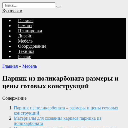
Перейти
Search
к
for:
Кухня сам
содержанию
Главная
Ремонт
Планировка
Дизайн
Мебель
Оборудование
Техника
Разное
Главная
»
Мебель
Парник из поликарбоната размеры и
цены готовых конструкций
Содержание
Парник из поликарбоната – размеры и цены готовых
конструкций
Материалы для создания каркаса парника из
поликарбоната