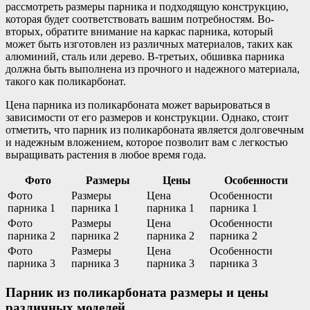
рассмотреть размеры парника и подходящую конструкцию,
которая будет соответствовать вашим потребностям. Во-
вторых, обратите внимание на каркас парника, который
может быть изготовлен из различных материалов, таких как
алюминий, сталь или дерево. В-третьих, обшивка парника
должна быть выполнена из прочного и надежного материала,
такого как поликарбонат.
Цена парника из поликарбоната может варьироваться в
зависимости от его размеров и конструкции. Однако, стоит
отметить, что парник из поликарбоната является долговечным
и надежным вложением, которое позволит вам с легкостью
выращивать растения в любое время года.
Фото
Размеры
Цены
Особенности
Фото
Размеры
Цена
Особенности
парника 1
парника 1
парника 1
парника 1
Фото
Размеры
Цена
Особенности
парника 2
парника 2
парника 2
парника 2
Фото
Размеры
Цена
Особенности
парника 3
парника 3
парника 3
парника 3
Парник из поликарбоната размеры и цены
различных моделей