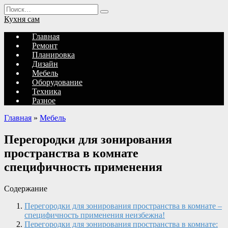
Перейти
Search
к
for:
Кухня сам
содержанию
Главная
Ремонт
Планировка
Дизайн
Мебель
Оборудование
Техника
Разное
Главная
»
Мебель
Перегородки для зонирования
пространства в комнате
специфичность применения
Содержание
Перегородки для зонирования пространства в комнате –
специфичность применения неизбежна!
Перегородки для зонирования пространства в комнате: