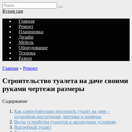
Перейти
Search
к
for:
Кухня сам
содержанию
Главная
Ремонт
Планировка
Дизайн
Мебель
Оборудование
Техника
Разное
Главная
»
Ремонт
Строительство туалета на даче своими
руками чертежи размеры
Содержание
Как самостоятельно построить туалет на даче –
подробная инструкция, чертежи и размеры
Виды устройства туалетов в загородных условиях
Выгребной туалет