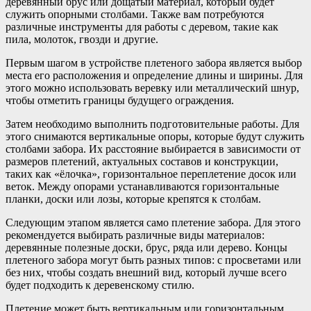
деревянный брус или дощатый материал, который будет
служить опорными столбами. Также вам потребуются
различные инструменты для работы с деревом, такие как
пила, молоток, гвозди и другие.
Первым шагом в устройстве плетеного забора является выбор
места его расположения и определение длины и ширины. Для
этого можно использовать веревку или металлический шнур,
чтобы отметить границы будущего ограждения.
Затем необходимо выполнить подготовительные работы. Для
этого снимаются вертикальные опоры, которые будут служить
столбами забора. Их расстояние выбирается в зависимости от
размеров плетений, актуальных составов и конструкции,
таких как «ёлочка», горизонтальное переплетение досок или
веток. Между опорами устанавливаются горизонтальные
планки, доски или лозы, которые крепятся к столбам.
Следующим этапом является само плетение забора. Для этого
рекомендуется выбирать различные виды материалов:
деревянные полезные доски, брус, ряда или дерево. Концы
плетеного забора могут быть разных типов: с просветами или
без них, чтобы создать внешний вид, который лучше всего
будет подходить к деревенскому стилю.
Плетение может быть вертикальным или горизонтальным,