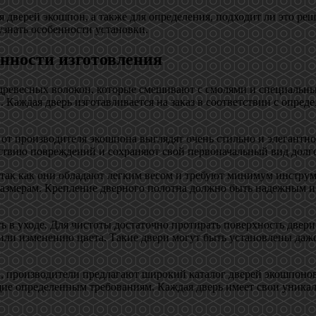
дверей экошпон, а также для определения, подходит ли это реше
знать особенности установки.
енности изготовления
древесных волокон, которые смешивают с смолями и специальн
й. Каждая дверь изготавливается на заказ в соответствии с опр
 от производителя экошпона выглядят очень стильно и элегантн
йствию повреждений и сохраняют свой первоначальный вид долго
, так как они обладают легким весом и требуют минимум инстру
 размерам. Крепление дверного полотна должно быть надежным 
ть в уходе. Для чистоты достаточно протирать поверхность две
ли изменению цвета. Такие двери могут быть установлены даже 
, производители предлагают широкий каталог дверей экошпонов
ие определенным требованиям. Каждая дверь имеет свои уникаль