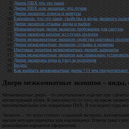
Двери ПВХ что это такое
Двери ПВХ или экошпон: что лучше
Двери экошпон: плюсы и минусы
Еврошпон: что это такое, свойства и виды дверного поло
Двери экошпон отзывы, виды и выбор
Межкомнатные двери экошпон требования для санузла
Двери экошпон каталог из глухих полотен
Двери межкомнатные экошпон свойства царговых полот
Двери межкомнатные экошпон: отзывы и размеры
Цветовые решения межкомнатных дверей: варианты
Двери межкомнатные экошпон как правильно установить
Двери экошпона цена и уход за полотном
Видео:
Как выбрать межкомнатные двери ? О чем предпочитают
Двери межкомнатные экошпон – виды, с
Межкомнатные двери – это неотъемлемое изделие при строител
неповторимый облик. В зависимости от того, на каком элемент
шпонированными или покрытыми ПВХ. В последние годы все 
Экошпон – это искусственно созданный материал, напоминающ
массив методом пропитки или наклеивания. Плюсы такого шпон
разнообразие вариантов оформления.