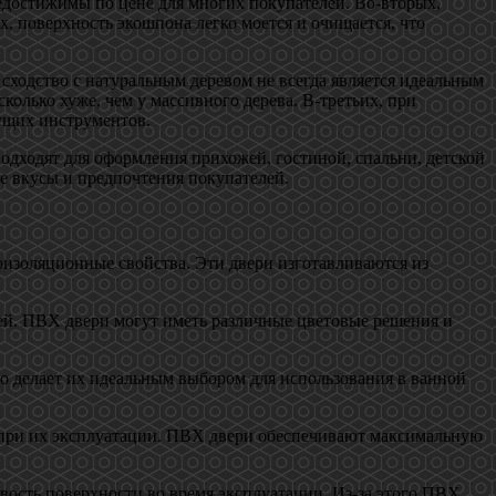
достижимы по цене для многих покупателей. Во-вторых,
, поверхность экошпона легко моется и очищается, что
сходство с натуральным деревом не всегда является идеальным
олько хуже, чем у массивного дерева. В-третьих, при
жущих инструментов.
подходят для оформления прихожей, гостиной, спальни, детской
е вкусы и предпочтения покупателей.
изоляционные свойства. Эти двери изготавливаются из
ей. ПВХ двери могут иметь различные цветовые решения и
о делает их идеальным выбором для использования в ванной
а при их эксплуатации. ПВХ двери обеспечивают максимальную
ость поверхности во время эксплуатации. Из-за этого ПВХ