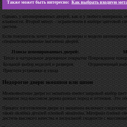
Также может быть интересно:
Как выбрать входную мет
Однако, у шпонированных дверей, как и у любого материала, 
влажности. Второй минус – ограничения в выборе цветовой г
цветом.
Если покупатель хочет уточнить размеры и модели шпонированн
специализированные магазины дверей.
Плюсы шпонированных дверей:
М
Тепло и натуральное деревянное покрытие
Повреждение повер
Большой выбор моделей и размеров
Ограниченный выб
Простота установки и ухода
Недорогие двери экошпон или шпон
Межкомнатные двери из экошпона имеют широкий выбор цветов
экошпон под массивом дерева разных пород и оттенков. Это 
Процесс изготовления двери из экошпона включает следующие 
также оклейка деталей пленкой экошпона. Материал пленки см
достичь высокого качества и визуальной сходности с массив