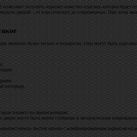
позволяет получить хорошее качество изделия, которое будет от
модели дверей – от классических до современных. При этом эко
такое
ри экошпон более легкие и недорогие. Они могут быть царговы
а;
падам;
рьми;
й интерьер.
торые влияют на звукоизоляцию;
ые двери могут быть менее стойкими к механическим поврежден
ивания тонких листов шпона с комбинированным каркасом из де