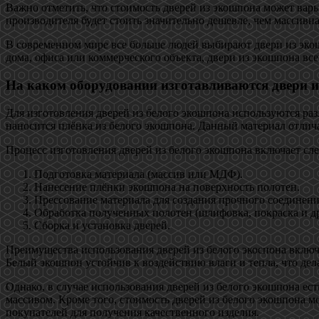
Важно отметить, что стоимость дверей из экошпона может варь
производителя будет стоить значительно дешевле, чем массивна
В современном мире все больше людей выбирают двери из экош
дома, офиса или коммерческого объекта, двери из экошпона в
На каком оборудовании изготавливаются двери и
Для изготовления дверей из белого экошпона используются ра
наносится плёнка из белого экошпона. Данный материал отлича
Процесс изготовления дверей из белого экошпона включает сл
Подготовка материала (массив или МДФ).
Нанесение плёнки экошпона на поверхность полотен.
Прессование материала для создания прочного соединени
Обработка полученных полотен (шлифовка, покраска и др
Сборка и установка дверей.
Преимущества использования дверей из белого экоспона включ
Белый экошпон устойчив к воздействию влаги и тепла, что дел
Однако, в случае использования дверей из белого экошпона е
массивом. Кроме того, стоимость дверей из белого экошпона м
покупателей для получения качественного изделия.