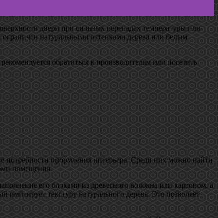
поверхности двери при сильных перепадах температуры или
и ограничен натуральными оттенками дерева или белым
 рекомендуется обратиться к производителям или посетить
е потребности оформления интерьера. Среди них можно найти
тами помещения.
аполнение его блоками из древесного волокна или картоном, а
й имитирует текстуру натурального дерева. Это позволяет