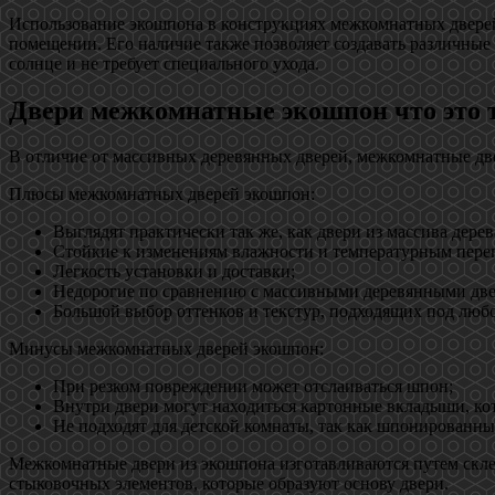
Использование экошпона в конструкциях межкомнатных дверей 
помещении. Его наличие также позволяет создавать различные 
солнце и не требует специального ухода.
Двери межкомнатные экошпон что это 
В отличие от массивных деревянных дверей, межкомнатные две
Плюсы межкомнатных дверей экошпон:
Выглядят практически так же, как двери из массива дерев
Стойкие к изменениям влажности и температурным пере
Легкость установки и доставки;
Недорогие по сравнению с массивными деревянными две
Большой выбор оттенков и текстур, подходящих под любо
Минусы межкомнатных дверей экошпон:
При резком повреждении может отслаиваться шпон;
Внутри двери могут находиться картонные вкладыши, ко
Не подходят для детской комнаты, так как шпонированн
Межкомнатные двери из экошпона изготавливаются путем скле
стыковочных элементов, которые образуют основу двери.