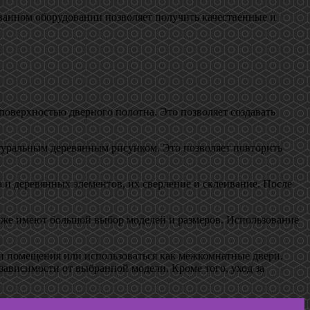
ованном оборудовании позволяет получить качественные и
оверхностью дверного полотна. Это позволяет создавать
туральным деревянным рисунком. Это позволяет повторить
 и деревянных элементов, их сверление и склеивание. После
же имеют большой выбор моделей и размеров. Использование
и помещения или использоваться как межкомнатные двери.
ависимости от выбранной модели. Кроме того, уход за