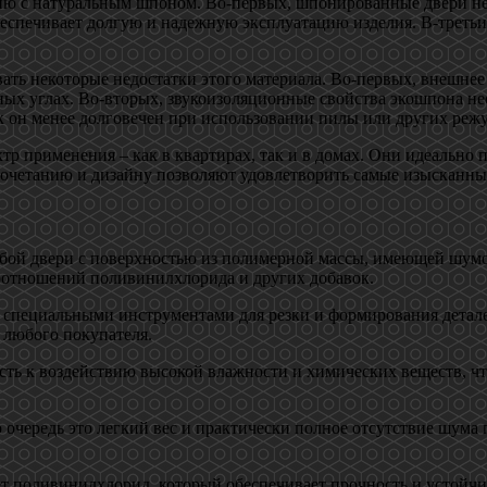
ию с натуральным шпоном. Во-первых, шпонированные двери не
еспечивает долгую и надежную эксплуатацию изделия. В-третьих
ть некоторые недостатки этого материала. Во-первых, внешнее 
ых углах. Во-вторых, звукоизоляционные свойства экошпона неск
ак он менее долговечен при использовании пилы или других ре
тр применения – как в квартирах, так и в домах. Они идеально 
очетанию и дизайну позволяют удовлетворить самые изысканны
бой двери с поверхностью из полимерной массы, имеющей шумо
оотношений поливинилхлорида и других добавок.
й специальными инструментами для резки и формирования детал
 любого покупателя.
ть к воздействию высокой влажности и химических веществ, чт
 очередь это легкий вес и практически полное отсутствие шум
 поливинилхлорид, который обеспечивает прочность и устойчив