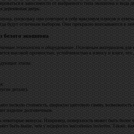
ироваться в зависимости от выбранного типа экошпона и вида дв
я деревянная дверь.
пона, поскольку они сочетают в себе максимум плюсов и отвеча
сегда будут отличным выбором. Они прекрасно вписываются в л
з белого экошпона
зличные технологии и оборудование. Основным материалом для 
ется высокой прочностью, устойчивостью к износу и влаге, что 
едующие этапы:
я.
угие детали).
ают низкую стоимость, широкую цветовую гамму, возможность по
ает изделие долговечным.
сть некоторые минусы. Например, поверхность может быть более
ожет быть выше, чем у недорогих массивных полотен. Также, ва