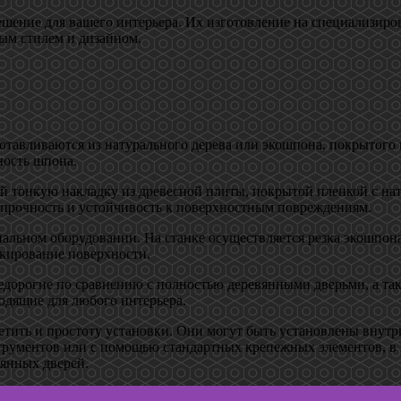
решение для вашего интерьера. Их изготовление на специализир
бым стилем и дизайном.
тавливаются из натурального дерева или экошпона, покрытого п
ность шпона.
й тонкую накладку из древесной плиты, покрытой пленкой с на
я прочность и устойчивость к поверхностным повреждениям.
льном оборудовании. На станке осуществляется резка экошпона
акирование поверхности.
орогие по сравнению с полностью деревянными дверьми, а так
одящие для любого интерьера.
тить и простоту установки. Они могут быть установлены внутр
рументов или с помощью стандартных крепежных элементов, в з
вянных дверей.