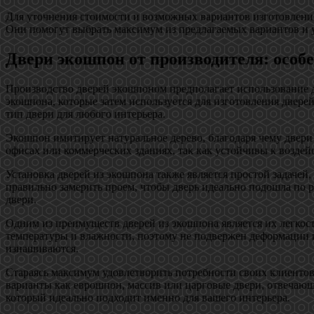
Для уточнения стоимости и возможных вариантов изготовления 
Они помогут выбрать максимум из предлагаемых вариантов и у
Двери экошпон от производителя: особ
Производство дверей экошпоном предполагает использование 
экошпона, которые затем используется для изготовления двере
тип двери для любого интерьера.
Экошпон имитирует натуральное дерево, благодаря чему двери
офисах или коммерческих зданиях, так как устойчивы к возде
Установка дверей из экошпона также является простой задачей
правильно замерить проем, чтобы дверь идеально подошла по
двери.
Одним из преимуществ дверей из экошпона является их легкос
температуры и влажности, поэтому не подвержен деформации и
изнашиваются.
Стараясь максимум удовлетворить потребности своих клиентов
варианты как еврошпон, массив или царговые двери, отвечающ
который идеально подходит именно для вашего интерьера.