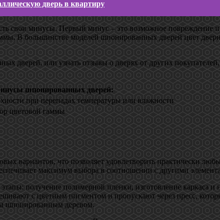
аллическую дверь в квартиру
есть свои минусы. Первый минус – это возможное повреждение 
аммы. В большинстве моделей шпонированных дверей цвет двер
ых дверей, или узнать отзывы о дверях от других покупателей,
инусы шпонированных дверей:
хности при перепадах температуры или влажности
ор цветовой гаммы
ых вариантов, что позволяет удовлетворить практически любы
обеспечивает максимум выбора в соотношении с другими элемен
этапы: получение полимерной пленки, изготовление каркаса и н
ешивают с цветным пигментом и пропускают через пресс, которы
ным шпонированным деревом.