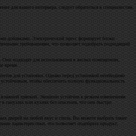
ние для вашего интерьера, следует обратиться к специалистам.
ыми добавками. Электрический пресс формирует блоки
еделенными требованиями, что позволяет подобрать подходящий
о. Они подходят для использования в жилых помещениях,
е время.
ментов для установки. Однако перед установкой необходимо
и устойчивым, чтобы обеспечить полную функциональность
ри влажной тряпкой. Экошпон устойчив к резким изменениям
в санузлах или кухнях без опасения, что они быстро
ых дверей на любой вкус и стиль. Вы можете выбрать такие
ные характеристики, что позволяет подобрать продукт,