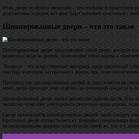
Итак, двери из белого экошпона – это стильное и практичное 
долговечные изделия, которые будут идеально сочетаться с лю
Шпонированные двери – что это такое
Шпонированные двери представляют собой двери, которые изго
различные модели дверей, сочетающие тепло дерева и практич
Экошпон – это искусственный материал, представляющий собо
текстуру и оттенок натурального дерева, при этом обеспечива
Производство шпонированных дверей осуществляется на специа
этого двери проходят этап отделки, включающий покраску и л
Шпонированные двери имеют множество преимуществ. Они нед
экошпона позволяет имитировать различные виды дерева, подх
Среди преимуществ шпонированных дверей также следует отме
Крепление двери осуществляется с помощью специальных инст
шпонированными дверями практически такой же, как и у дере