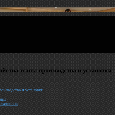
йства этапы производства и установки
роизводства и установки
ения
о экошпона