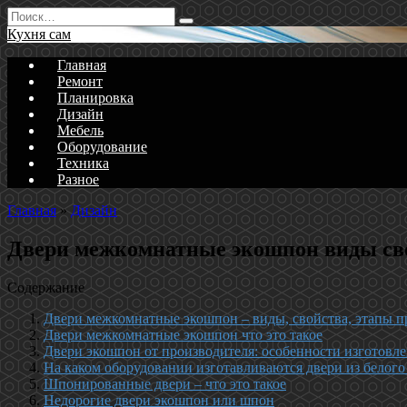
Перейти
Search
к
for:
Кухня сам
содержанию
Главная
Ремонт
Планировка
Дизайн
Мебель
Оборудование
Техника
Разное
Главная
»
Дизайн
Двери межкомнатные экошпон виды сво
Содержание
Двери межкомнатные экошпон – виды, свойства, этапы п
Двери межкомнатные экошпон что это такое
Двери экошпон от производителя: особенности изготовл
На каком оборудовании изготавливаются двери из белог
Шпонированные двери – что это такое
Недорогие двери экошпон или шпон