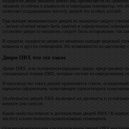
Недорогие двери экошпон имеют ряд преимуществ по сравнен
экошпон устойчив к влажности и перепадам температур, что об
позволяет поддерживать чистоту дверей без особых усилий.
При выборе межкомнатных дверей из экошпона следует учитыва
– легкое отличие может быть заметно в определенных освещенн
установке двери из экошпона следует быть осторожным, так к
В среднем, недорогие двери из экошпона находят широкий спек
комнаты и других помещений. Их возможности по цветовому с
Двери ПВХ что это такое
Двери ПВХ, или поливинилхлоридные двери, представляют со
специальных блоков ПВХ, которые состоят из определенных с
В производстве таких дверей применяется станок, оснащенны
варианты оформления, позволяющие удовлетворить пожелания
Особенности дверей ПВХ включают их прочность и устойчивос
комнате или санузле.
Какие свойства относят к достоинствам дверей ПВХ? В первую
чистоту и качественную шумоизоляцию помещения.
Основным материалом для изготовления дверей ПВХ выступает