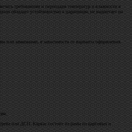
вечать требованиям и перепадам температур и влажности в
шпон обладает устойчивостью к царапинам, не выцветает на
ми или замковыми, в зависимости от варианта оформления.
иям.
рева или ДСП. Каркас состоит из рамы из царговых и