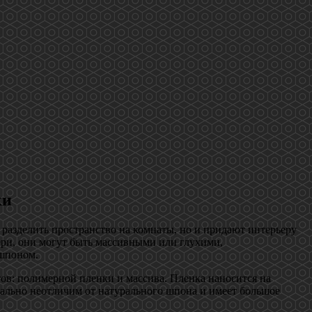
ки
разделить пространство на комнаты, но и придают интерьеру
ери, они могут быть массивными или глухими,
шпоном.
в: полимерной пленки и массива. Пленка наносится на
уально неотличим от натурального шпона и имеет большое