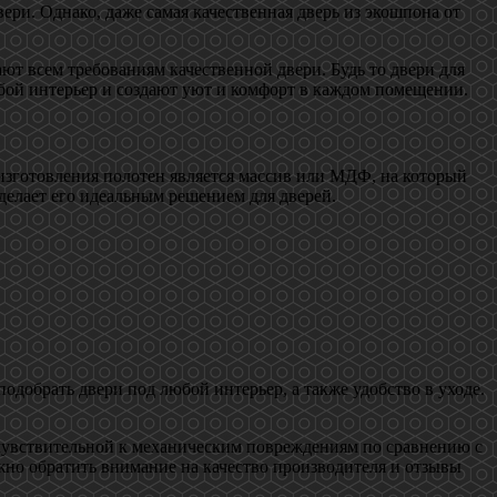
ери. Однако, даже самая качественная дверь из экошпона от
ют всем требованиям качественной двери. Будь то двери для
юбой интерьер и создают уют и комфорт в каждом помещении.
изготовления полотен является массив или МДФ, на который
делает его идеальным решением для дверей.
добрать двери под любой интерьер, а также удобство в уходе.
 чувствительной к механическим повреждениям по сравнению с
жно обратить внимание на качество производителя и отзывы