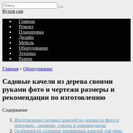
Перейти
Search
к
for:
Кухня сам
содержанию
Главная
Ремонт
Планировка
Дизайн
Мебель
Оборудование
Техника
Разное
Главная
»
Оборудование
Садовые качели из дерева своими
руками фото и чертежи размеры и
рекомендации по изготовлению
Содержание
Изготовление садовых качелей из дерева по фото и
чертежам – размеры, советы и рекомендации
Особенности создания деревянных качелей для дачи: